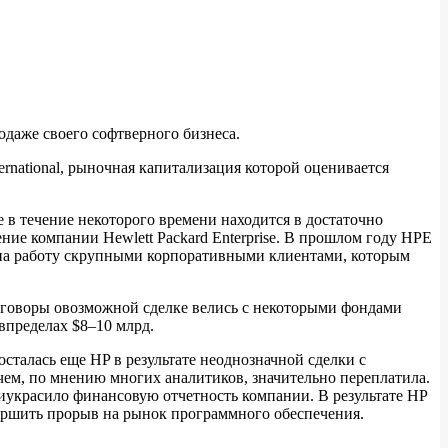
родаже своего софтверного бизнеса.
national, рыночная капитализация которой оценивается
 в течение некоторого времени находится в достаточно
ие компании Hewlett Packard Enterprise. В прошлом году HPE
о на работу скрупными корпоративными клиентами, которым
реговоры овозможной сделке велись с некоторыми фондами
впределах $8–10 млрд.
осталась еще HP в результате неоднозначной сделки с
ичем, по мнению многих аналитиков, значительно переплатила.
иукрасило финансовую отчетность компании. В результате HP
ершить прорыв на рынок программного обеспечения.