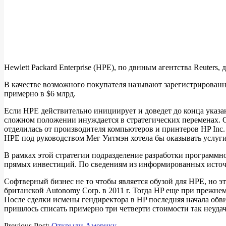
Hewlett Packard Enterprise (HPE), по двнным агентства Reuters
В качестве возможного покупателя называют зарегистрированн
примерно в $6 млрд.
Если HPE действительно инициирует и доведет до конца указан
сложном положении инуждается в стратегических переменах. Со
отделилась от производителя компьютеров и принтеров HP Inc
HPE под руководством Мег Уитмэн хотела бы оказывать услуг
В рамках этой стратегии подразделение разработки программн
прямых инвестиций. По сведениям из информированных источн
Софтверный бизнес не то чтобы является обузой для HPE, но эт
британской Autonomy Corp. в 2011 г. Тогда HP еще при прежне
После сделки исмены гендиректора в HP последняя начала обв
пришлось списать примерно три четверти стоимости так неуд
2018-
Previous Post:
Открыли Америку