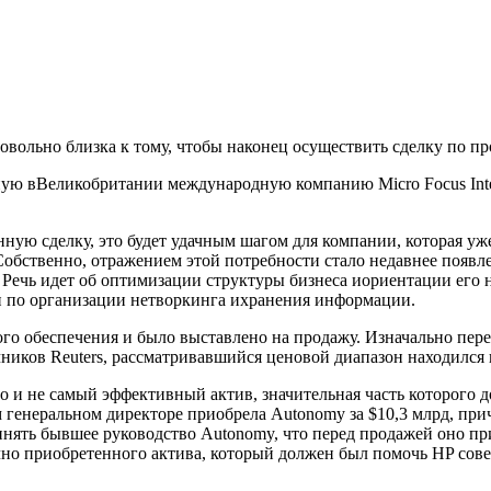
, довольно близка к тому, чтобы наконец осуществить сделку по п
ую вВеликобритании международную компанию Micro Focus Inter
ную сделку, это будет удачным шагом для компании, которая уже
бственно, отражением этой потребности стало недавнее появлен
. Речь идет об оптимизации структуры бизнеса иориентации ег
и по организации нетворкинга ихранения информации.
ого обеспечения и было выставлено на продажу. Изначально пе
иков Reuters, рассматривавшийся ценовой диапазон находился 
о и не самый эффективный актив, значительная часть которого д
м генеральном директоре приобрела Autonomy за $10,3 млрд, пр
инять бывшее руководство Autonomy, что перед продажей оно пр
ачно приобретенного актива, который должен был помочь HP сов