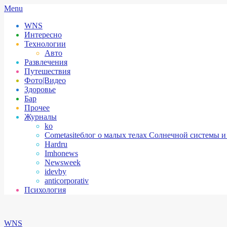
Skip
Secondary
Menu
to
Navigation
WNS
content
Menu
Интересно
Технологии
Авто
Развлечения
Путешествия
Фото|Видео
Здоровье
Бар
Прочее
Журналы
ko
Cometasite
блог о малых телах Солнечной системы и
Hardru
Imhonews
Newsweek
idevby
anticorporativ
Психология
WNS