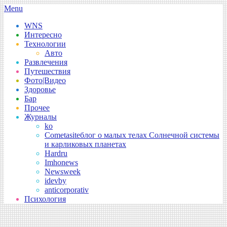
Skip
Secondary
Menu
to
Navigation
WNS
content
Menu
Интересно
Технологии
Авто
Развлечения
Путешествия
Фото|Видео
Здоровье
Бар
Прочее
Журналы
ko
Cometasite
блог о малых телах Солнечной системы
и карликовых планетах
Hardru
Imhonews
Newsweek
idevby
anticorporativ
Психология