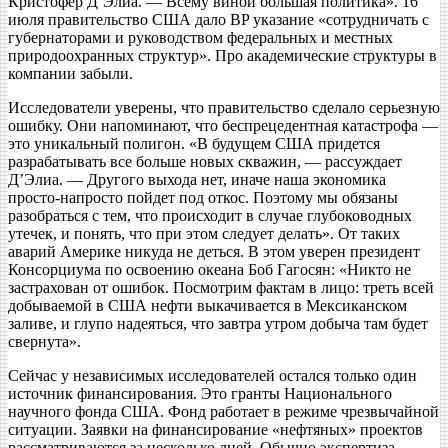
Кристофер Д’Элиа. — Всему виной большая политика». 16
июля правительство США дало BP указание «сотрудничать с
губернаторами и руководством федеральных и местных
природоохранных структур». Про академические структуры в
компании забыли.
Исследователи уверены, что правительство сделало серьезную
ошибку. Они напоминают, что беспрецедентная катастрофа —
это уникальный полигон. «В будущем США придется
разрабатывать все больше новых скважин, — рассуждает
Д’Элиа. — Другого выхода нет, иначе наша экономика
просто-напросто пойдет под откос. Поэтому мы обязаны
разобраться с тем, что происходит в случае глубоководных
утечек, и понять, что при этом следует делать». От таких
аварий Америке никуда не деться. В этом уверен президент
Консорциума по освоению океана Боб Гагосян: «Никто не
застрахован от ошибок. Посмотрим фактам в лицо: треть всей
добываемой в США нефти выкачивается в Мексиканском
заливе, и глупо надеяться, что завтра утром добыча там будет
свернута».
Сейчас у независимых исследователей остался только один
источник финансирования. Это гранты Национального
научного фонда США. Фонд работает в режиме чрезвычайной
ситуации. Заявки на финансирование «нефтяных» проектов
рассматриваются за несколько дней. Обычно экспертиза