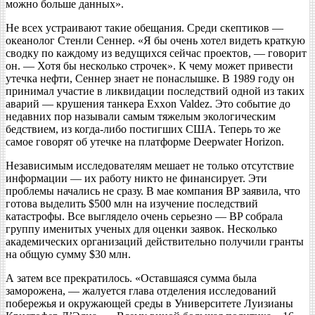
можно больше данных».
Не всех устраивают такие обещания. Среди скептиков —
океанолог Стенли Сеннер. «Я бы очень хотел видеть краткую
сводку по каждому из ведущихся сейчас проектов, — говорит
он. — Хотя бы несколько строчек». К чему может привести
утечка нефти, Сеннер знает не понаслышке. В 1989 году он
принимал участие в ликвидации последствий одной из таких
аварий — крушения танкера Exxon Valdez. Это событие до
недавних пор называли самым тяжелым экологическим
бедствием, из когда-либо постигших США. Теперь то же
самое говорят об утечке на платформе Deepwater Horizon.
Независимым исследователям мешает не только отсутствие
информации — их работу никто не финансирует. Эти
проблемы начались не сразу. В мае компания BP заявила, что
готова выделить $500 млн на изучение последствий
катастрофы. Все выглядело очень серьезно — BP собрала
группу именитых ученых для оценки заявок. Несколько
академических организаций действительно получили гранты
на общую сумму $30 млн.
А затем все прекратилось. «Оставшаяся сумма была
заморожена, — жалуется глава отделения исследований
побережья и окружающей среды в Университете Луизианы