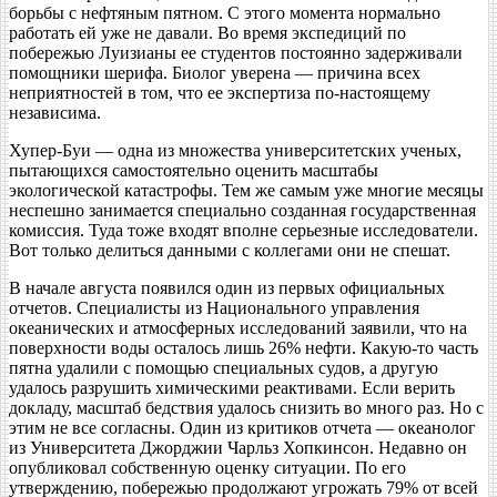
борьбы с нефтяным пятном. С этого момента нормально
работать ей уже не давали. Во время экспедиций по
побережью Луизианы ее студентов постоянно задерживали
помощники шерифа. Биолог уверена — причина всех
неприятностей в том, что ее экспертиза по-настоящему
независима.
Хупер-Буи — одна из множества университетских ученых,
пытающихся самостоятельно оценить масштабы
экологической катастрофы. Тем же самым уже многие месяцы
неспешно занимается специально созданная государственная
комиссия. Туда тоже входят вполне серьезные исследователи.
Вот только делиться данными с коллегами они не спешат.
В начале августа появился один из первых официальных
отчетов. Специалисты из Национального управления
океанических и атмосферных исследований заявили, что на
поверхности воды осталось лишь 26% нефти. Какую-то часть
пятна удалили с помощью специальных судов, а другую
удалось разрушить химическими реактивами. Если верить
докладу, масштаб бедствия удалось снизить во много раз. Но с
этим не все согласны. Один из критиков отчета — океанолог
из Университета Джорджии Чарльз Хопкинсон. Недавно он
опубликовал собственную оценку ситуации. По его
утверждению, побережью продолжают угрожать 79% от всей