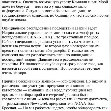
опасность». Оценить возможную угрозу Камилли и ван Моой
даже не берутся — для этого у них слишком мало
информации. Ситуацию могли бы изменить данные
государственной комиссии, но большая их часть до сих пор не
опубликована.
Официальное расследование последствий аварии ведет
Национальное управление океанических и атмосферных
исследований США (NOAA). Это трехэтапный процесс.
Сейчас специалисты должны установить, на что именно
повлияла утечка нефти. Во второй фазе исследования им
предстоит оценить масштабы ущерба. И только потом
комиссия начнет разрабатывать план по ликвидации
последствий аварии. Данные этого расследования не
секретны. Их полностью опубликуют сразу после того, как
начнется второй этап программы. Но произойдет это еще
очень нескоро.
Причина бесконечных заминок — юридическая. По закону, в
расследовании участвуют представители виновника
катастрофы — компании BP. Перед публикацией все
протоколы отбора проб и измерений должны быть
согласованы с ними. «Пока мы раскрыли 23 таких документа,
— рассказывает Newsweek представитель NOAA Том
Броснан. — Но мы работаем над тем, чтобы обнародовать как