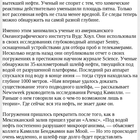
вытекшей нефти. Ученый не спорит с тем, что химические
реактивы действительно уменьшили площадь пятна. Только
вот рассеянная нефть не стала менее вредной. Ее следы теперь
можно обнаружить на самой разной глубине.
Именно этим занимались ученые из американского
Океанографического института Вудс Хоул. Они использовали
в своих исследованиях глубоководный аппарат Sentry,
оснащенный устройствами для отбора проб и телекамерами.
Несколько недель назад они опубликовали отчет о своих
погружениях в престижном научном журнале Science. Ученые
обнаружили 35-километровый шлейф нефти, тянущийся под
водой от разрушенной платформы. Последний раз аппарат
спускался под воду в конце июня — тогда струя находилась на
глубине 1000 метров. «Нам впервые удалось доказать
существование этого подводного шлейфа, — рассказывает
Newsweek руководитель исследования Ричард Камилли. —
Раньше о нем говорили как о чем-то возможном лишь в
теории». Где сейчас вся эта нефть, не знает даже он.
Погружения пришлось прекратить после того, как в
Мексиканский залив пришел ураган «Алекс». «Под водой
нефть постепенно разрушают микроорганизмы, — объясняет
коллега Камилли Бенджамин ван Моой. — Но это происходит
очень медленно, и шлейф еще долго будет представлять