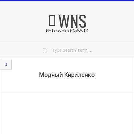
Skip
Secondary
WNS
to
Navigation
content
Menu
ИНТЕРЕСНЫЕ НОВОСТИ
Search
Модный Кириленко