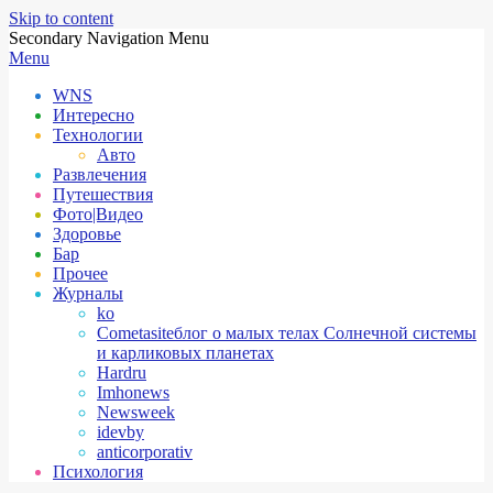
Skip to content
Secondary Navigation Menu
Menu
WNS
Интересно
Технологии
Авто
Развлечения
Путешествия
Фото|Видео
Здоровье
Бар
Прочее
Журналы
ko
Cometasite
блог о малых телах Солнечной системы
и карликовых планетах
Hardru
Imhonews
Newsweek
idevby
anticorporativ
Психология