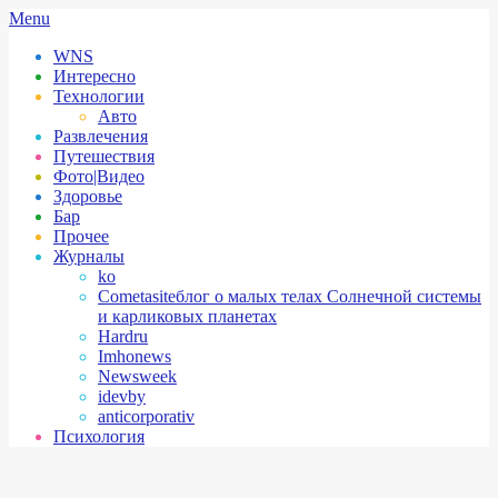
Skip
Secondary
Menu
to
Navigation
WNS
content
Menu
Интересно
Технологии
Авто
Развлечения
Путешествия
Фото|Видео
Здоровье
Бар
Прочее
Журналы
ko
Cometasite
блог о малых телах Солнечной системы
и карликовых планетах
Hardru
Imhonews
Newsweek
idevby
anticorporativ
Психология