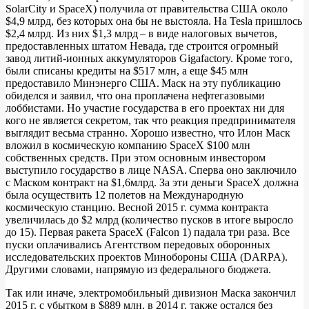
SolarCity и SpaceX) получила от правительства США около
$4,9 млрд, без которых она бы не выстояла. На Tesla пришлось
$2,4 млрд. Из них $1,3 млрд – в виде налоговых вычетов,
предоставленных штатом Невада, где строится огромный
завод литий-ионных аккумуляторов Gigafactory. Кроме того,
были списаны кредиты на $517 млн, а еще $45 млн
предоставило Минэнерго США. Маск на эту публикацию
обиделся и заявил, что она проплачена нефтегазовыми
лоббистами. Но участие государства в его проектах ни для
кого не является секретом, так что реакция предпринимателя
выглядит весьма странно. Хорошо известно, что Илон Маск
вложил в космическую компанию SpaceX $100 млн
собственных средств. При этом основным инвестором
выступило государство в лице NASA. Сперва оно заключило
с Маском контракт на $1,6млрд. За эти деньги SpaceX должна
была осуществить 12 полетов на Международную
космическую станцию. Весной 2015 г. сумма контракта
увеличилась до $2 млрд (количество пусков в итоге выросло
до 15). Первая ракета SpaceX (Falcon 1) падала три раза. Все
пуски оплачивались Агентством передовых оборонных
исследовательских проектов Минобороны США (DARPA).
Другими словами, напрямую из федерального бюджета.
Так или иначе, электромобильный дивизион Маска закончил
2015 г. с убытком в $889 млн, в 2014 г. также остался без