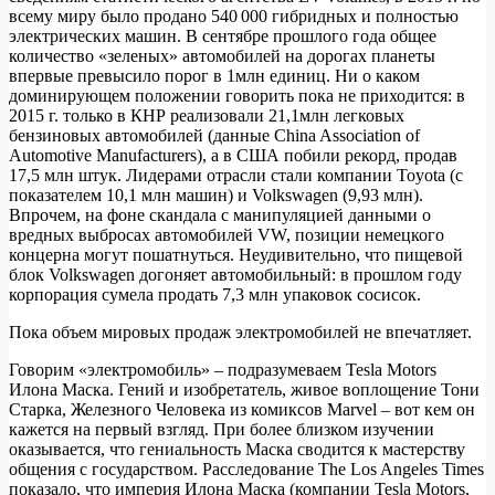
всему миру было продано 540 000 гибридных и полностью
электрических машин. В сентябре прошлого года общее
количество «зеленых» автомобилей на дорогах планеты
впервые превысило порог в 1млн единиц. Ни о каком
доминирующем положении говорить пока не приходится: в
2015 г. только в КНР реализовали 21,1млн легковых
бензиновых автомобилей (данные China Association of
Automotive Manufacturers), а в США побили рекорд, продав
17,5 млн штук. Лидерами отрасли стали компании Toyota (с
показателем 10,1 млн машин) и Volkswagen (9,93 млн).
Впрочем, на фоне скандала с манипуляцией данными о
вредных выбросах автомобилей VW, позиции немецкого
концерна могут пошатнуться. Неудивительно, что пищевой
блок Volkswagen догоняет автомобильный: в прошлом году
корпорация сумела продать 7,3 млн упаковок сосисок.
Пока объем мировых продаж электромобилей не впечатляет.
Говорим «электромобиль» – подразумеваем Tesla Motors
Илона Маска. Гений и изобретатель, живое воплощение Тони
Старка, Железного Человека из комиксов Marvel – вот кем он
кажется на первый взгляд. При более близком изучении
оказывается, что гениальность Маска сводится к мастерству
общения с государством. Расследование The Los Angeles Times
показало, что империя Илона Маска (компании Tesla Motors,