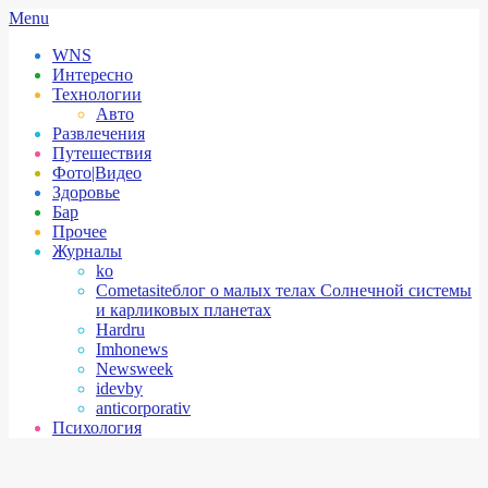
Skip
Secondary
Menu
to
Navigation
WNS
content
Menu
Интересно
Технологии
Авто
Развлечения
Путешествия
Фото|Видео
Здоровье
Бар
Прочее
Журналы
ko
Cometasite
блог о малых телах Солнечной системы
и карликовых планетах
Hardru
Imhonews
Newsweek
idevby
anticorporativ
Психология