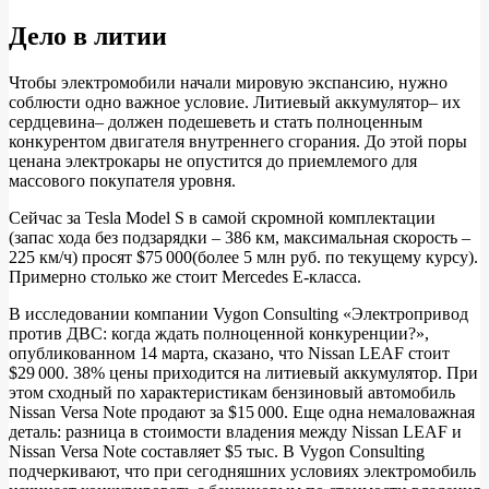
Дело в литии
Чтобы электромобили начали мировую экспансию, нужно
соблюсти одно важное условие. Литиевый аккумулятор– их
сердцевина– должен подешеветь и стать полноценным
конкурентом двигателя внутреннего сгорания. До этой поры
ценана электрокары не опустится до приемлемого для
массового покупателя уровня.
Сейчас за Tesla Model S в самой скромной комплектации
(запас хода без подзарядки – 386 км, максимальная скорость –
225 км/ч) просят $75 000(более 5 млн руб. по текущему курсу).
Примерно столько же стоит Mercedes E‑класса.
В исследовании компании Vygon Consulting «Электропривод
против ДВС: когда ждать полноценной конкуренции?»,
опубликованном 14 марта, сказано, что Nissan LEAF стоит
$29 000. 38% цены приходится на литиевый аккумулятор. При
этом сходный по характеристикам бензиновый автомобиль
Nissan Versa Note продают за $15 000. Еще одна немаловажная
деталь: разница в стоимости владения между Nissan LEAF и
Nissan Versa Note составляет $5 тыс. В Vygon Consulting
подчеркивают, что при сегодняшних условиях электромобиль