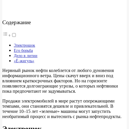
Содержание
Электрошок
Его борьба
Дело в литии
«Ё-жигуль»
Нервный рынок нефти колеблется от любого дуновения
информационного ветра. Цены скачут вверх и вниз под
влиянием краткосрочных факторов. Но на горизонте
появляются долгоиграющие угрозы, о которых нефтяники
пока предпочитают не задумываться.
Продажи электромобилей в мире растут опережающими
темпами, они становятся дешевле и привлекательней. В
течение 10–15 лет «зеленые» машины могут запустить
необратимый процесс и вытеснить с рынка нефтепродукты.
Электрошок