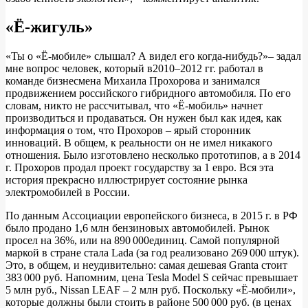
«Ё-жигуль»
«Ты о «Ё-мобиле» слышал? А видел его когда-нибудь?»– задал
мне вопрос человек, который в2010–2012 гг. работал в
команде бизнесмена Михаила Прохорова и занимался
продвижением российского гибридного автомобиля. По его
словам, никто не рассчитывал, что «Ё-мобиль» начнет
производиться и продаваться. Он нужен был как идея, как
информация о том, что Прохоров – ярый сторонник
инноваций. В общем, к реальности он не имел никакого
отношения. Было изготовлено несколько прототипов, а в 2014
г. Прохоров продал проект государству за 1 евро. Вся эта
история прекрасно иллюстрирует состояние рынка
электромобилей в России.
По данным Ассоциации европейского бизнеса, в 2015 г. в РФ
было продано 1,6 млн бензиновых автомобилей. Рынок
просел на 36%, или на 890 000единиц. Самой популярной
маркой в стране стала Lada (за год реализовано 269 000 штук).
Это, в общем, и неудивительно: самая дешевая Granta стоит
383 000 руб. Напомним, цена Tesla Model S сейчас превышает
5 млн руб., Nissan LEAF – 2 млн руб. Поскольку «Ё-мобили»,
которые должны были стоить в районе 500 000 руб. (в ценах