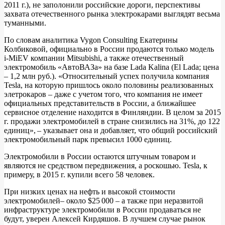
2011 г.), не заполонили российские дороги, перспективы
захвата отечественного рынка электрокарами выглядят весьма
туманными.
По словам аналитика Vygon Consulting Екатерины
Колбиковой, официально в России продаются только модель
i‑MiEV компании Mitsubishi, а также отечественный
электромобиль «АвтоВАЗа» на базе Lada Kalina (El Lada; цена
– 1,2 млн руб.). «Относительный успех получила компания
Tesla, на которую пришлось около половины реализованных
элетрокаров – даже с учетом того, что компания не имеет
официальных представительств в России, а ближайшее
сервисное отделение находится в Финляндии. В целом за 2015
г. продажи электромобилей в стране снизились на 31%, до 122
единиц», – указывает она и добавляет, что общий российский
электромобильный парк превысил 1000 единиц.
Электромобили в России остаются штучным товаром и
являются не средством передвижения, а роскошью. Tesla, к
примеру, в 2015 г. купили всего 58 человек.
При низких ценах на нефть и высокой стоимости
электромобилей– около $25 000 – а также при неразвитой
инфраструктуре электромобили в России продаваться не
будут, уверен Алексей Кирдяшов. В лучшем случае рынок