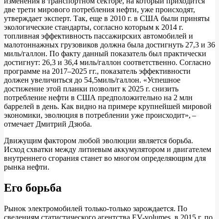
изменения в транспортном секторе, на который приходится
две трети мирового потребления нефти, уже происходят,
утверждает эксперт. Так, еще в 2010 г. в США были приняты
экологические стандарты, согласно которым к 2014 г.
топливная эффективность пассажирских автомобилей и
малотоннажных грузовиков должна была достигнуть 27,3 и 36
миль/галлон. По факту данный показатель был практически
достигнут: 26,3 и 36,4 миль/галлон соответственно. Согласно
программе на 2017–2025 гг., показатель эффективности
должен увеличиться до 54,5миль/галлон. «Успешное
достижение этой планки позволит к 2025 г. снизить
потребление нефти в США предположительно на 2 млн
баррелей в день. Как видно на примере крупнейшей мировой
экономики, эволюция в потреблении уже происходит», –
отмечает Дмитрий Дзюба.
Движущим фактором любой эволюции является борьба.
Исход схватки между литиевым аккумулятором и двигателем
внутреннего сгорания станет во многом определяющим для
рынка нефти.
Его борьба
Рынок электромобилей только-только зарождается. По
сведениям статистического агентства EV-volumes, в 2015 г. по