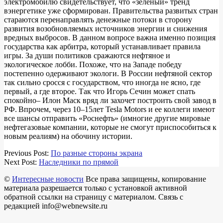
электромобилю свидетельствует, что «зеленый» тренд
вэнергетике уже сформирован. Правительства развитых стран
стараются перенаправлять денежные потоки в сторону
развития возобновляемых источников энергии и снижения
вредных выбросов. В данном вопросе важна именно позиция
государства как арбитра, который устанавливает правила
игры. За души политиков сражаются нефтяное и
экологическое лобби. Похоже, что на Западе победу
постепенно одерживают экологи. В России нефтяной сектор
так сильно сросся с государством, что иногда не ясно, где
первый, а где второе. Так что Игорь Сечин может спать
спокойно– Илон Маск вряд ли захочет построить свой завод в
РФ. Впрочем, через 10–15лет Tesla Motors и ее коллеги имеют
все шансы отправить «Роснефть» (имногие другие мировые
нефтегазовые компании, которые не смогут приспособиться к
новым реалиям) на обочину истории.
2018-
Previous Post:
По разные стороны экрана
03-
Next Post:
Наследники по прямой
14
©
Интересные новости
Все права защищены, копирование
материала разрешается только с установкой активной
обратной ссылки на страницу с материалом. Связь с
редакцией info@webnewsite.ru