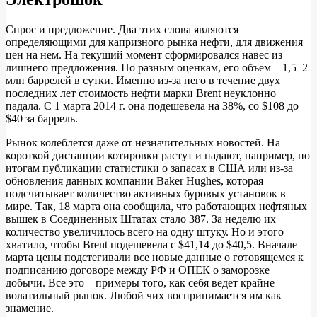
Спрос и предложение. Два этих слова являются
определяющими для капризного рынка нефти, для движения
цен на нем. На текущий момент сформировался навес из
лишнего предложения. По разным оценкам, его объем – 1,5–2
млн баррелей в сутки. Именно из-за него в течение двух
последних лет стоимость нефти марки Brent неуклонно
падала. С 1 марта 2014 г. она подешевела на 38%, со $108 до
$40 за баррель.
Рынок колеблется даже от незначительных новостей. На
короткой дистанции котировки растут и падают, например, по
итогам публикации статистики о запасах в США или из-за
обновления данных компании Baker Hughes, которая
подсчитывает количество активных буровых установок в
мире. Так, 18 марта она сообщила, что работающих нефтяных
вышек в Соединенных Штатах стало 387. За неделю их
количество увеличилось всего на одну штуку. Но и этого
хватило, чтобы Brent подешевела с $41,14 до $40,5. Вначале
марта цены подстегивали все новые данные о готовящемся к
подписанию договоре между РФ и ОПЕК о заморозке
добычи. Все это – примеры того, как себя ведет крайне
волатильный рынок. Любой чих воспринимается им как
знамение.