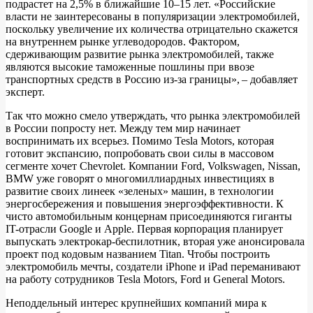
подрастет на 2,5% в ближайшие 10–15 лет. «Российские
власти не заинтересованы в популяризации электромобилей,
поскольку увеличение их количества отрицательно скажется
на внутреннем рынке углеводородов. Фактором,
сдерживающим развитие рынка электромобилей, также
являются высокие таможенные пошлины при ввозе
транспортных средств в Россию из-за границы», – добавляет
эксперт.
Так что можно смело утверждать, что рынка электромобилей
в России попросту нет. Между тем мир начинает
воспринимать их всерьез. Помимо Tesla Motors, которая
готовит экспансию, попробовать свои силы в массовом
сегменте хочет Chevrolet. Компании Ford, Volkswagen, Nissan,
BMW уже говорят о многомиллиардных инвестициях в
развитие своих линеек «зеленых» машин, в технологии
энергосбережения и повышения энергоэффективности. К
чисто автомобильным концернам присоединяются гиганты
IT-отрасли Google и Apple. Первая корпорация планирует
выпускать электрокар-беспилотник, вторая уже анонсировала
проект под кодовым названием Titan. Чтобы построить
электромобиль мечты, создатели iPhone и iPad переманивают
на работу сотрудников Tesla Motors, Ford и General Motors.
Неподдельный интерес крупнейших компаний мира к