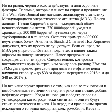
Но на рынок черного золота действуют и долгосрочные
факторы. Те самые, которые влияют на спрос и предложение.
The Wall Street Journal внимательно анализирует статистику
Международного энергетического агентства (МЭА). По его
данным, 1,9млн баррелей в день – ежедневный объем
невостребованной нефти. 770 000баррелей уходит в
хранилища. 300 000 баррелей путешествует через
трубопроводы и в танкерах. Остается примерно 800 000
неучтенных бочек. Аналитик Standard Chartered Пол Хорснелл
допускает, что их просто не существует. Если он прав, то
МЭА регулярно ошибается в подсчетах и влияет таким
образом на поведениеигроков. Навес предложения
сокращается почти вдвое. Следовательно, котировки
восстановятся куда быстрее, чем ожидалось (кслову, 23марта
JPMorgan пересмотрел свои прогнозы на нефтяные цены
влучшую сторону – до $38 за баррель всреднем по 2016 г. и до
$48 по 2017г.).
Но все чаще звучат прогнозы о том, как новые технологии и
возобновляемые источники энергии рано или поздно добьют
нефтяную отрасль. Когда инновации победят, спрос на
углеводороды катастрофически снизится, и они не будут
стоить практически ничего. На переднем крае войны против
ископаемого топлива находятся электромобили. К2023 г.