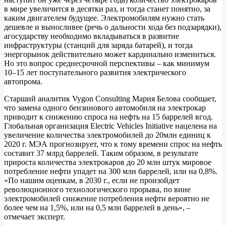
в мире увеличится в десятки раз, и тогда станет понятно, за
каким двигателем будущее. Электромобилям нужно стать
дешевле и выносливее (речь о дальности хода без подзарядки),
агосударству необходимо вкладываться в развитие
инфраструктуры (станций для заряда батарей), и тогда
энергорынок действительно может кардинально измениться.
Но это вопрос среднесрочной перспективы – как минимум
10–15 лет поступательного развития электрического
автопрома.
Старший аналитик Vygon Consulting Мария Белова сообщает,
что замена одного бензинового автомобиля на электрокар
приводит к снижению спроса на нефть на 15 баррелей вгод.
Глобальная организация Electric Vehicles Initiative нацелена на
увеличение количества электромобилей до 20млн единиц к
2020 г. МЭА прогнозирует, что к тому времени спрос на нефть
составит 37 млрд баррелей. Таким образом, в результате
прироста количества электрокаров до 20 млн штук мировое
потребление нефти упадет на 300 млн баррелей, или на 0,8%.
«По нашим оценкам, в 2030 г., если не произойдет
революционного технологического прорыва, по вине
электромобилей снижение потребления нефти вероятно не
более чем на 1,5%, или на 0,5 млн баррелей в день», –
отмечает эксперт.