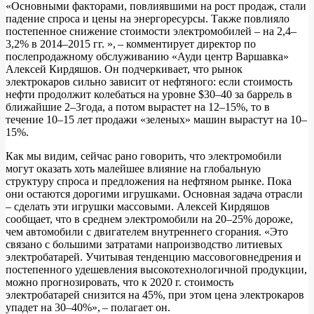
«Основными факторами, повлиявшими на рост продаж, стали
падение спроса и цены на энергоресурсы. Также повлияло
постепенное снижение стоимости электромобилей – на 2,4–
3,2% в 2014–2015 гг. », – комментирует директор по
послепродажному обслуживанию «Ауди центр Варшавка»
Алексей Кирдяшов. Он подчеркивает, что рынок
электрокаров сильно зависит от нефтяного: если стоимость
нефти продолжит колебаться на уровне $30–40 за баррель в
ближайшие 2–3года, а потом вырастет на 12–15%, то в
течение 10–15 лет продажи «зеленых» машин вырастут на 10–
15%.
Как мы видим, сейчас рано говорить, что электромобили
могут оказать хоть малейшее влияние на глобальную
структуру спроса и предложения на нефтяном рынке. Пока
они остаются дорогими игрушками. Основная задача отрасли
– сделать эти игрушки массовыми. Алексей Кирдяшов
сообщает, что в среднем электромобили на 20–25% дороже,
чем автомобили с двигателем внутреннего сгорания. «Это
связано с большими затратами напроизводство литиевых
электробатарей. Учитывая тенденцию массовоговнедрения и
постепенного удешевления высокотехнологичной продукции,
можно прогнозировать, что к 2020 г. стоимость
электробатарей снизится на 45%, при этом цена электрокаров
упадет на 30–40%», – полагает он.