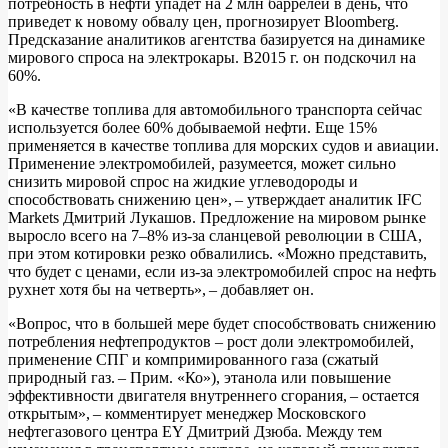
потребность в нефти упадет на 2 млн баррелей в день, что
приведет к новому обвалу цен, прогнозирует Bloomberg.
Предсказание аналитиков агентства базируется на динамике
мирового спроса на электрокары. В2015 г. он подскочил на
60%.
«В качестве топлива для автомобильного транспорта сейчас
используется более 60% добываемой нефти. Еще 15%
применяется в качестве топлива для морских судов и авиации.
Применение электромобилей, разумеется, может сильно
снизить мировой спрос на жидкие углеводороды и
способствовать снижению цен», – утверждает аналитик IFC
Markets Дмитрий Лукашов. Предложение на мировом рынке
выросло всего на 7–8% из-за сланцевой революции в США,
при этом котировки резко обвалились. «Можно представить,
что будет с ценами, если из-за электромобилей спрос на нефть
рухнет хотя бы на четверть», – добавляет он.
«Вопрос, что в большей мере будет способствовать снижению
потребления нефтепродуктов – рост доли электромобилей,
применение СПГ и компримированного газа (сжатый
природный газ. – Прим. «Ко»), этанола или повышение
эффективности двигателя внутреннего сгорания, – остается
открытым», – комментирует менеджер Московского
нефтегазового центра EY Дмитрий Дзюба. Между тем