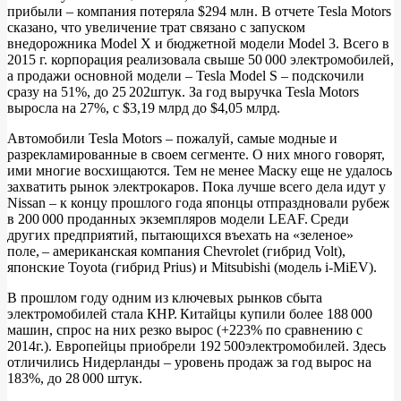
прибыли – компания потеряла $294 млн. В отчете Tesla Motors
сказано, что увеличение трат связано с запуском
внедорожника Model X и бюджетной модели Model 3. Всего в
2015 г. корпорация реализовала свыше 50 000 электромобилей,
а продажи основной модели – Tesla Model S – подскочили
сразу на 51%, до 25 202штук. За год выручка Tesla Motors
выросла на 27%, с $3,19 млрд до $4,05 млрд.
Автомобили Tesla Motors – пожалуй, самые модные и
разрекламированные в своем сегменте. О них много говорят,
ими многие восхищаются. Тем не менее Маску еще не удалось
захватить рынок электрокаров. Пока лучше всего дела идут у
Nissan – к концу прошлого года японцы отпраздновали рубеж
в 200 000 проданных экземпляров модели LEAF. Среди
других предприятий, пытающихся въехать на «зеленое»
поле, – американская компания Chevrolet (гибрид Volt),
японские Toyota (гибрид Prius) и Mitsubishi (модель i‑MiEV).
В прошлом году одним из ключевых рынков сбыта
электромобилей стала КНР. Китайцы купили более 188 000
машин, спрос на них резко вырос (+223% по сравнению с
2014г.). Европейцы приобрели 192 500электромобилей. Здесь
отличились Нидерланды – уровень продаж за год вырос на
183%, до 28 000 штук.