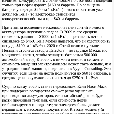
начинает конкурировать с бензиновым по стоимости владения
только при нефти дороже $160 за баррель. Но если цена
батареи упадет до $250 за 1 кВт/ч (а этого показателя уже
добилась Tesla), то электрокар становится
конкурентоспособным и при $40 за баррель.
При этом за последние несколько лет цена литий-ионного
аккумулятора неуклонно падала. В 2009 г. его средняя
стоимость равнялась $1000 за 1 кВт/ч, через шесть лет она
снизилась до $460. Tesla Motors надеется, что ей удастся сбить
цену до $100 за 1 кВт/ч к 2020 г. Сэтой целю в пустыне
Невада и строится завод Gigafactory – по задумке Маска, его
мощностей хватит, чтобы оснащать батареями 500 000
автомобилей в год. К 2020 г. в нижнем ценовом сегменте
стоимость владения электромобилем может стать меньше, чем
у традиционной машины, подсчитали в Vygon Consulting. Это
случится, если цены на нефть поднимутся до $60 за баррель, а
средняя цена аккумулятора снизится до $250 за 1 кВт/ч.
Судя по всему, 2020 г. станет переломным. Если Илон Маск
при поддержке государства сможет резко удешевить
производство аккумуляторов, если китайский рынок будет
расти прежними темпами, если стоимость нефти
стабилизируется и подрастет, то электромобиль сделает
первый шаг к массовому покупателю. К этому моменту (а
наступит он уже через четыре года) количество электрокаров