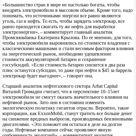
«Большинство стран в мире не настолько богаты, чтобы
внедрять электромобили в массовом объеме. Кроме того, надо
понимать, что источниками энергии все равно являются
уголь, газ и нефть. То есть, чтобы зарядить электрокар, все
равно приходится сжигать ту же нефть для выработки
электроэнергии», – комментирует главный аналитик
Промсвязьбанка Екатерина Крылова. По ее мнению, для того,
чтобы электромобили выровнялись по стоимости владения с
классическими машинами и стали весомым фактором влияния
на энергетический рынок, необходимо удешевление
стоимости аккумуляторной батареи и сохранение
госсубсидий. «Если стоимость батареи снизится в два раза
плюс останутся субсидии, то даже при нефти в $45 за баррель
электрокар будет выгоднее», – говорит она.
Старший аналитик нефтегазового сектора Arbat Capital
Виталий Громадин считает, что в перспективе 10–15лет
электромобили не смогут оказать значительного влияния на
нефтяной рынок. Зато они в состоянии изменить
экологическую политику гигантов отрасли. Вероятно, такие
корпорации, как ExxonMobil, станут тратить все больше денег
на снижение вредных выбросов, производимых бензиновыми
двигателями. «Это поможет им остаться в деле на долгие
годы. Нефтяные компании сейчас проявляют явную
озабоченность экологией», – комментирует аналитик.