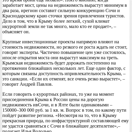
заработает мост, цены на недвижимость вырастут минимум в
два раза, ирегион составит сильную конкуренцию Сочи и
Краснодарскому краю сточки зрения привлечения туристов.
Дело в том, что в Крыму более легкий, сухой климат
икурортной земли не так много, мало кто ее продает», –
объясняет он.
Крупные инвестиционные проекты напрямую влияют на
стоимость недвижимости, но резкого ее роста ждать не стоит,
говорят эксперты. Частично повышение цен уже состоялось,
ипосле открытия моста они вырастут максимум на треть.
Крымская недвижимость будет дорожать постепенно на
протяжении ближайших нескольких лет. Еще один фактор, с
которым связаны доступность ипривлекательность Крыма, –
это санкции. «Если их отменят, все очень резко вырастет», –
говорит Андрей Павлов.
Если говорить о курортных районах, то уже на момент
присоединения Крыма к России цены на дорогую
недвижимость ивСочи, и в Ялте были одинаковыми –
150000–300 000 руб. за 1 кв. м. Вопрос в том, по какому пути
пойдет развитие региона. «Несмотря на то, что в Крыму
прекрасная природа, по инфраструктурной составляющей ему
не удастся сравняться с Сочи в ближайшее десятилетие»,–
полагает Илья Володько.