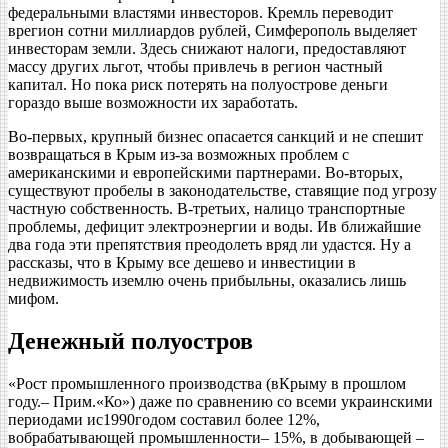
федеральными властями инвесторов. Кремль переводит
врегион сотни миллиардов рублей, Симферополь выделяет
инвесторам земли. Здесь снижают налоги, предоставляют
массу других льгот, чтобы привлечь в регион частный
капитал. Но пока риск потерять на полуострове деньги
гораздо выше возможности их заработать.
Во-первых, крупный бизнес опасается санкций и не спешит
возвращаться в Крым из-за возможных проблем с
американскими и европейскими партнерами. Во-вторых,
существуют пробелы в законодательстве, ставящие под угрозу
частную собственность. В-третьих, налицо транспортные
проблемы, дефицит электроэнергии и воды. Ив ближайшие
два года эти препятствия преодолеть вряд ли удастся. Ну а
рассказы, что в Крыму все дешево и инвестиции в
недвижимость иземлю очень прибыльны, оказались лишь
мифом.
Денежный полуостров
«Рост промышленного производства (вКрыму в прошлом
году.– Прим.«Ко») даже по сравнению со всеми украинскими
периодами ис1990годом составил более 12%,
вобрабатывающей промышленности– 15%, в добывающей –