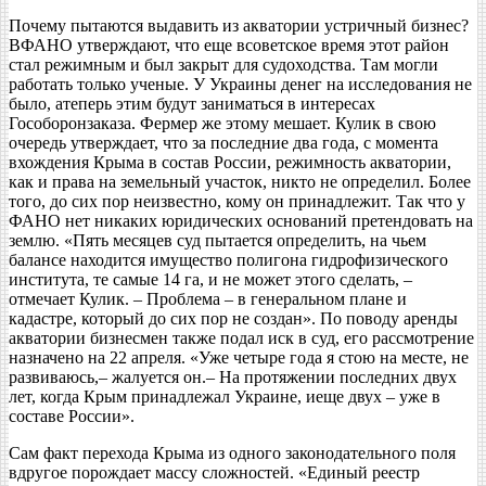
Почему пытаются выдавить из акватории устричный бизнес?
ВФАНО утверждают, что еще всоветское время этот район
стал режимным и был закрыт для судоходства. Там могли
работать только ученые. У Украины денег на исследования не
было, атеперь этим будут заниматься в интересах
Гособоронзаказа. Фермер же этому мешает. Кулик в свою
очередь утверждает, что за последние два года, с момента
вхождения Крыма в состав России, режимность акватории,
как и права на земельный участок, никто не определил. Более
того, до сих пор неизвестно, кому он принадлежит. Так что у
ФАНО нет никаких юридических оснований претендовать на
землю. «Пять месяцев суд пытается определить, на чьем
балансе находится имущество полигона гидрофизического
института, те самые 14 га, и не может этого сделать, –
отмечает Кулик. – Проблема – в генеральном плане и
кадастре, который до сих пор не создан». По поводу аренды
акватории бизнесмен также подал иск в суд, его рассмотрение
назначено на 22 апреля. «Уже четыре года я стою на месте, не
развиваюсь,– жалуется он.– На протяжении последних двух
лет, когда Крым принадлежал Украине, иеще двух – уже в
составе России».
Сам факт перехода Крыма из одного законодательного поля
вдругое порождает массу сложностей. «Единый реестр