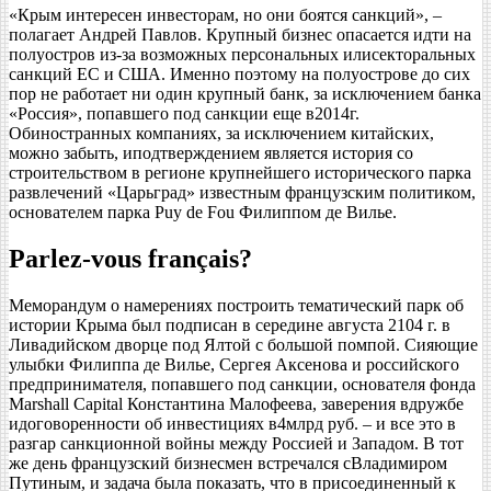
«Крым интересен инвесторам, но они боятся санкций», –
полагает Андрей Павлов. Крупный бизнес опасается идти на
полуостров из-за возможных персональных илисекторальных
санкций ЕС и США. Именно поэтому на полуострове до сих
пор не работает ни один крупный банк, за исключением банка
«Россия», попавшего под санкции еще в2014г.
Обиностранных компаниях, за исключением китайских,
можно забыть, иподтверждением является история со
строительством в регионе крупнейшего исторического парка
развлечений «Царьград» известным французским политиком,
основателем парка Puy de Fou Филиппом де Вилье.
Parlez-vous français?
Меморандум о намерениях построить тематический парк об
истории Крыма был подписан в середине августа 2104 г. в
Ливадийском дворце под Ялтой с большой помпой. Сияющие
улыбки Филиппа де Вилье, Сергея Аксенова и российского
предпринимателя, попавшего под санкции, основателя фонда
Marshall Capital Константина Малофеева, заверения вдружбе
идоговоренности об инвестициях в4млрд руб. – и все это в
разгар санкционной войны между Россией и Западом. В тот
же день французский бизнесмен встречался сВладимиром
Путиным, и задача была показать, что в присоединенный к