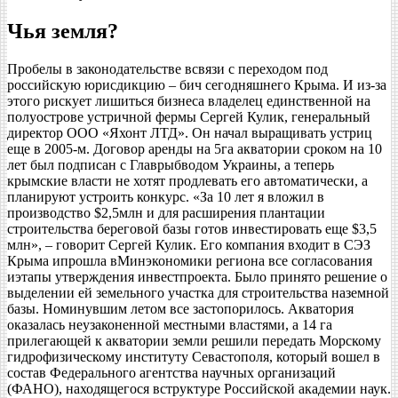
Чья земля?
Пробелы в законодательстве всвязи с переходом под
российскую юрисдикцию – бич сегодняшнего Крыма. И из-за
этого рискует лишиться бизнеса владелец единственной на
полуострове устричной фермы Сергей Кулик, генеральный
директор ООО «Яхонт ЛТД». Он начал выращивать устриц
еще в 2005-м. Договор аренды на 5га акватории сроком на 10
лет был подписан с Главрыбводом Украины, а теперь
крымские власти не хотят продлевать его автоматически, а
планируют устроить конкурс. «За 10 лет я вложил в
производство $2,5млн и для расширения плантации
строительства береговой базы готов инвестировать еще $3,5
млн», – говорит Сергей Кулик. Его компания входит в СЭЗ
Крыма ипрошла вМинэкономики региона все согласования
иэтапы утверждения инвестпроекта. Было принято решение о
выделении ей земельного участка для строительства наземной
базы. Номинувшим летом все застопорилось. Акватория
оказалась неузаконенной местными властями, а 14 га
прилегающей к акватории земли решили передать Морскому
гидрофизическому институту Севастополя, который вошел в
состав Федерального агентства научных организаций
(ФАНО), находящегося вструктуре Российской академии наук.