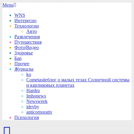
Skip
Secondary
Menu
to
Navigation
WNS
content
Menu
Интересно
Технологии
Авто
Развлечения
Путешествия
Фото|Видео
Здоровье
Бар
Прочее
Журналы
ko
Cometasite
блог о малых телах Солнечной системы
и карликовых планетах
Hardru
Imhonews
Newsweek
idevby
anticorporativ
Психология