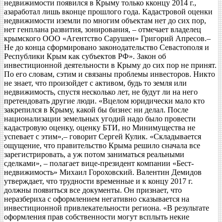
недвижимости появился в Крыму только кконцу 2014 г.,
азаработал лишь вконце прошлого года. Кадастровой оценки
недвижимости иземли по многим объектам нет до сих пор,
нет генплана развития, зонирования, – отмечает владелец
крымского ООО «Агентство Сарушен» Григорий Апресов.–
Не до конца сформировано законодательство Севастополя и
Республики Крым как субъектов РФ». Закон об
инвестиционной деятельности в Крыму до сих пор не принят.
По его словам, сэтим и связаны проблемы инвесторов. Никто
не знает, что произойдет с активом, будь то земля или
недвижимость, спустя несколько лет, не будут ли на него
претендовать другие люди. «Вцелом юридически мало кто
закрепился в Крыму, какой бы бизнес ни делал. После
национализации земельных угодий надо было провести
кадастровую оценку, оценку БТИ, но Минимущества не
успевает с этим»,– говорит Сергей Кулик. «Складывается
ощущение, что правительство Крыма решило сначала все
зарегистрировать, а уж потом заниматься реальными
сделками», – полагает вице-президент компании «Бест-
недвижимость» Михаил Гороховский. Валентин Демидов
утверждает, что трудности временные и к концу 2017 г.
должны появиться все документы. Он признает, что
неразбериха с оформлением негативно сказывается на
инвестиционной привлекательности региона. «В результате
оформления прав собственности могут всплыть некие