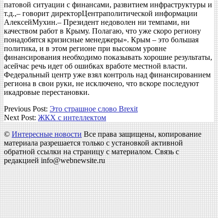
патовой ситуации с финансами, развитием инфраструктуры и
т.д.,– говорит директорЦентраполитической информации
АлексейМухин.– Президент недоволен ни темпами, ни
качеством работ в Крыму. Полагаю, что уже скоро региону
понадобятся кризисные менеджеры». Крым – это большая
политика, и в этом регионе при высоком уровне
финансирования необходимо показывать хорошие результаты,
асейчас речь идет об ошибках вработе местной власти.
Федеральный центр уже взял контроль над финансированием
региона в свои руки, не исключено, что вскоре последуют
икадровые перестановки.
2018-
Previous Post:
Это страшное слово Brexit
03-
Next Post:
ЖКХ с интеллектом
14
©
Интересные новости
Все права защищены, копирование
материала разрешается только с установкой активной
обратной ссылки на страницу с материалом. Связь с
редакцией info@webnewsite.ru