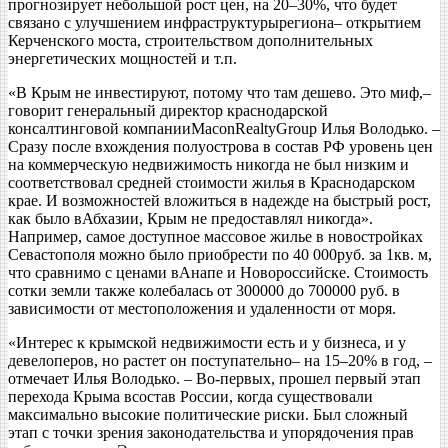
прогнозирует небольшой рост цен, на 20–30%, что будет
связано с улучшением инфраструктурырегиона– открытием
Керченского моста, строительством дополнительных
энергетических мощностей и т.п.
«В Крым не инвестируют, потому что там дешево. Это миф,–
говорит генеральный директор краснодарской
консалтинговой компанииMaconRealtyGroup Илья Володько. –
Сразу после вхождения полуострова в состав РФ уровень цен
на коммерческую недвижимость никогда не был низким и
соответствовал средней стоимости жилья в Краснодарском
крае. И возможностей вложиться в надежде на быстрый рост,
как было вАбхазии, Крым не предоставлял никогда».
Например, самое доступное массовое жилье в новостройках
Севастополя можно было приобрести по 40 000руб. за 1кв. м,
что сравнимо с ценами вАнапе и Новороссийске. Стоимость
сотки земли также колебалась от 300000 до 700000 руб. в
зависимости от местоположения и удаленности от моря.
«Интерес к крымской недвижимости есть и у бизнеса, и у
девелоперов, но растет он поступательно– на 15–20% в год, –
отмечает Илья Володько. – Во-первых, прошел первый этап
перехода Крыма всостав России, когда существовали
максимально высокие политические риски. Был сложный
этап с точки зрения законодательства и упорядочения прав