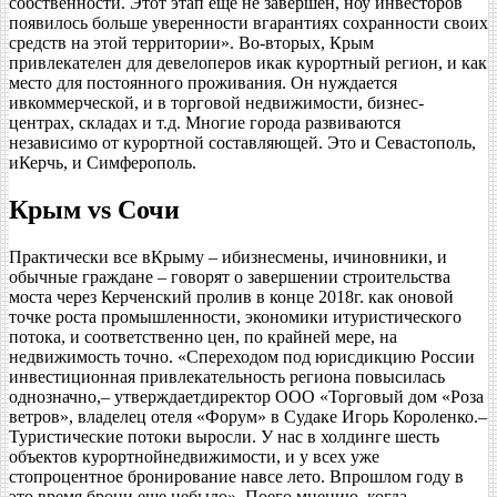
собственности. Этот этап еще не завершен, ноу инвесторов
появилось больше уверенности вгарантиях сохранности своих
средств на этой территории». Во-вторых, Крым
привлекателен для девелоперов икак курортный регион, и как
место для постоянного проживания. Он нуждается
ивкоммерческой, и в торговой недвижимости, бизнес-
центрах, складах и т.д. Многие города развиваются
независимо от курортной составляющей. Это и Севастополь,
иКерчь, и Симферополь.
Крым vs Сочи
Практически все вКрыму – ибизнесмены, ичиновники, и
обычные граждане – говорят о завершении строительства
моста через Керченский пролив в конце 2018г. как оновой
точке роста промышленности, экономики итуристического
потока, и соответственно цен, по крайней мере, на
недвижимость точно. «Спереходом под юрисдикцию России
инвестиционная привлекательность региона повысилась
однозначно,– утверждаетдиректор ООО «Торговый дом «Роза
ветров», владелец отеля «Форум» в Судаке Игорь Короленко.–
Туристические потоки выросли. У нас в холдинге шесть
объектов курортнойнедвижимости, и у всех уже
стопроцентное бронирование навсе лето. Впрошлом году в
это время брони еще небыло». Поего мнению, когда