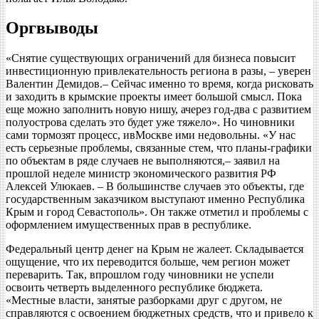
Оргвыводы
«Снятие существующих ограничений для бизнеса повысит
инвестиционную привлекательность региона в разы, – уверен
Валентин Демидов.– Сейчас именно то время, когда рисковать
и заходить в крымские проекты имеет большой смысл. Пока
еще можно заполнить новую нишу, ачерез год-два с развитием
полуострова сделать это будет уже тяжело». Но чиновники
сами тормозят процесс, ивМоскве ими недовольны. «У нас
есть серьезные проблемы, связанные стем, что планы-графики
по объектам в ряде случаев не выполняются,– заявил на
прошлой неделе министр экономического развития РФ
Алексей Улюкаев. – В большинстве случаев это объекты, где
государственным заказчиком выступают именно Республика
Крым и город Севастополь». Он также отметил и проблемы с
оформлением имущественных прав в республике.
Федеральный центр денег на Крым не жалеет. Складывается
ощущение, что их переводится больше, чем регион может
переварить. Так, впрошлом году чиновники не успели
освоить четверть выделенного республике бюджета.
«Местные власти, занятые разборками друг с другом, не
справляются с освоением бюджетных средств, что и привело к