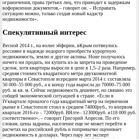
ограничения, права третьих лиц, что приводит к задержкам
воформлении документов,– говорит он. – Исправить
ситуацию можно, только создав новый кадастр
недвижимости».
Спекулятивный интерес
Весной 2014 г., на волне эйфории, вКрым потянулись
россияне в надежде недорого приобрести курортную
недвижимость, землю и другие активы. Ноне получалось
ничего ни продать, ни купить из-за запрета на проведение
сделок, хотя квартиры выросли в цене в 1,5–2 раза. Например,
средняя стоимость квадратного метра двухкомнатной
квартиры в Севастополе всередине марта 2014 г. составляла
50 000–55 000 руб., а к концу года выросла до 70000–75 000
руб. за кв. м. Сейчас недвижимость дешевеет, но связано это
собщей экономической ситуацией в стране. «Если в
IVквартале прошлого года квадратный метр на первичном
рынке в Севастополе стоил в среднем 74000руб., то впервом
квартале 2016-го – 72000руб. ВЯлте– 123000руб. и118 000 руб.
соответственно», – говорит Григорий Апресов. По его
словам, цены задраны, население еще не может перейти в
расчетах на российский рубль и попривычке оценивает
недвижимость в долларах. Через пару лет эксперт