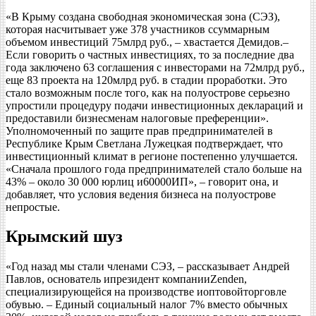
«В Крыму создана свободная экономическая зона (СЭЗ),
которая насчитывает уже 378 участников ссуммарным
объемом инвестиций 75млрд руб., – хвастается Демидов.–
Если говорить о частных инвестициях, то за последние два
года заключено 63 соглашения с инвесторами на 72млрд руб.,
еще 83 проекта на 120млрд руб. в стадии проработки. Это
стало возможным после того, как на полуострове серьезно
упростили процедуру подачи инвестиционных деклараций и
предоставили бизнесменам налоговые преференции».
Уполномоченный по защите прав предпринимателей в
Республике Крым Светлана Лужецкая подтверждает, что
инвестиционный климат в регионе постепенно улучшается.
«Сначала прошлого года предпринимателей стало больше на
43% – около 30 000 юрлиц и60000ИП», – говорит она, и
добавляет, что условия ведения бизнеса на полуострове
непростые.
Крымский шуз
«Год назад мы стали членами СЭЗ, – рассказывает Андрей
Павлов, основатель ипрезидент компанииZenden,
специализирующейся на производстве иоптовойторговле
обувью. – Единый социальный налог 7% вместо обычных