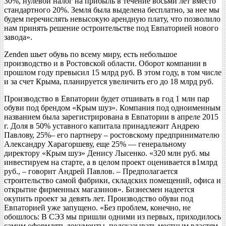
30%, нулевой налог на прибыль в течение восьми лет вместо
стандартного 20%. Земля была выделена бесплатно, за нее мы
будем перечислять невысокую арендную плату, что позволило
нам принять решение остроительстве под Евпаторией нового
завода».
Zenden шьет обувь по всему миру, есть небольшое
производство и в Ростовской области. Оборот компании в
прошлом году превысил 15 млрд руб. В этом году, в том числе
и за счет Крыма, планируется увеличить его до 18 млрд руб.
Производство в Евпатории будет отшивать в год 1 млн пар
обуви под брендом «Крым шуз». Компания под одноименным
названием была зарегистрирована в Евпатории в апреле 2015
г. Доля в 50% уставного капитала принадлежит Андрею
Павлову, 25%– его партнеру – ростовскому предпринимателю
Александру Харагоршеву, еще 25% — генеральному
директору «Крым шуз» Денису Лысенко. «320 млн руб. мы
инвестируем на старте, а в целом проект оценивается в1млрд
руб., – говорит Андрей Павлов. – Предполагается
строительство самой фабрики, складских помещений, офиса и
открытие фирменных магазинов». Бизнесмен надеется
окупить проект за девять лет. Производство обуви под
Евпаторией уже запущено. «Без проблем, конечно, не
обошлось: В СЭЗ мы пришли одними из первых, приходилось
самим оформлять документы, подсказывать местным властям,