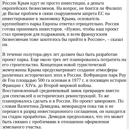
России Крым идут не просто инвестиции, а деньги
европейских бизнесменов. На вопрос, не боится ли Филипп
де Вилье проблем в связи снарушением запрета ЕС на
инвестирование в экономику Крыма, основатель
крупнейшего парка Европы ответил отрицательно. Россия
готова принимать инвесторов. «Нужно, чтобы наш проект
стал примером для подражания, и всем французским
бизнесменам тоже захотелось бы прийти в Россию», – сказал
он.
В течение полутора-двух лет должен был быть разработан
проект парка. Еще около трех лет планировалось потратить на
его строительство. Концепция новой туристической
жемчужины Крыма предусматривает создание атмосферы
различных исторических эпох в России. ВоФранции парк Puy
de Fou площадью 500 га основан в 1977 г. и посвящен истории
Франции с XIVв. до Второй мировой войны.
Восстановленный средневековый замок превращен вместо
для спектаклей и исторических реконструкций. То же
планировалось сделать и в России. Но проект заморожен. По
словам Валентина Демидова, меморандум пока так и не
перешел в разряд инвестиционного соглашения, он находится
на стадии проработки. Демидов предположил, что это может
быть связано с проблемами в отношении оформления
земельного участка.