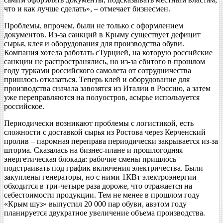
что и как лучше сделать», – отмечает бизнесмен.
Проблемы, впрочем, были не только с оформлением
документов. Из-за санкций в Крыму существует дефицит
сырья, клея и оборудования для производства обуви.
Компания хотела работать сТурцией, на которую российские
санкции не распространялись, но из-за сбитого в прошлом
году турками российского самолета от сотрудничества
пришлось отказаться. Теперь клей и оборудование для
производства сначала завозятся из Италии в Россию, а затем
уже переправляются на полуостров, асырье используется
российское.
Периодически возникают проблемы с логистикой, есть
сложности с доставкой сырья из Ростова через Керченский
пролив – паромная переправа периодически закрывается из-за
шторма. Сказалась на бизнес-плане и прошлогодняя
энергетическая блокада: рабочие смены пришлось
подстраивать под график включения электричества. Были
закуплены генераторы, но с ними 1КВт электроэнергии
обходится в три-четыре раза дороже, что отражается на
себестоимости продукции. Тем не менее в прошлом году
«Крым шуз» выпустил 20 000 пар обуви, авэтом году
планируется двукратное увеличение объема производства.