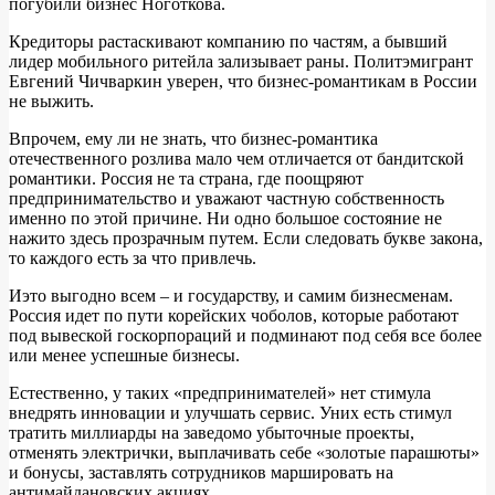
погубили бизнес Ноготкова.
Кредиторы растаскивают компанию по частям, а бывший
лидер мобильного ритейла зализывает раны. Политэмигрант
Евгений Чичваркин уверен, что бизнес-романтикам в России
не выжить.
Впрочем, ему ли не знать, что бизнес-романтика
отечественного розлива мало чем отличается от бандитской
романтики. Россия не та страна, где поощряют
предпринимательство и уважают частную собственность
именно по этой причине. Ни одно большое состояние не
нажито здесь прозрачным путем. Если следовать букве закона,
то каждого есть за что привлечь.
Иэто выгодно всем – и государству, и самим бизнесменам.
Россия идет по пути корейских чоболов, которые работают
под вывеской госкорпораций и подминают под себя все более
или менее успешные бизнесы.
Естественно, у таких «предпринимателей» нет стимула
внедрять инновации и улучшать сервис. Уних есть стимул
тратить миллиарды на заведомо убыточные проекты,
отменять электрички, выплачивать себе «золотые парашюты»
и бонусы, заставлять сотрудников маршировать на
антимайдановских акциях.