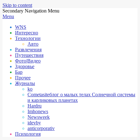
Skip to content
Secondary Navigation Menu
Menu
WNS
Интересно
Технологии
Авто
Развлечения
Путешествия
Фото|Видео
Здоровье
Бар
Прочее
Журналы
ko
Cometasite
блог о малых телах Солнечной системы
и карликовых планетах
Hardru
Imhonews
Newsweek
idevby
anticorporativ
Психология