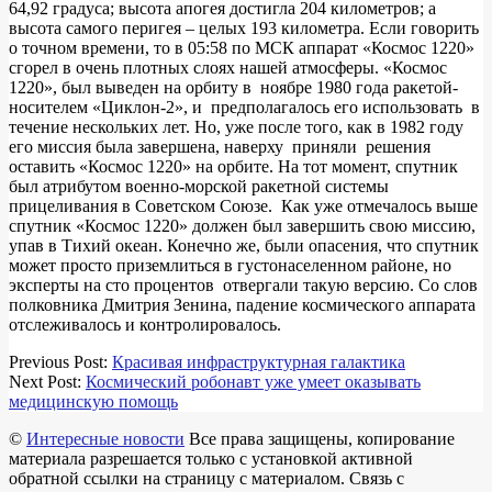
64,92 градуса; высота апогея достигла 204 километров; а
высота самого перигея – целых 193 километра. Если говорить
о точном времени, то в 05:58 по МСК аппарат «Космос 1220»
сгорел в очень плотных слоях нашей атмосферы. «Космос
1220», был выведен на орбиту в ноябре 1980 года ракетой-
носителем «Циклон-2», и предполагалось его использовать в
течение нескольких лет. Но, уже после того, как в 1982 году
его миссия была завершена, наверху приняли решения
оставить «Космос 1220» на орбите. На тот момент, спутник
был атрибутом военно-морской ракетной системы
прицеливания в Советском Союзе. Как уже отмечалось выше
спутник «Космос 1220» должен был завершить свою миссию,
упав в Тихий океан. Конечно же, были опасения, что спутник
может просто приземлиться в густонаселенном районе, но
эксперты на сто процентов отвергали такую версию. Со слов
полковника Дмитрия Зенина, падение космического аппарата
отслеживалось и контролировалось.
2018-
Previous Post:
Красивая инфраструктурная галактика
03-
Next Post:
Космический робонавт уже умеет оказывать
18
медицинскую помощь
©
Интересные новости
Все права защищены, копирование
материала разрешается только с установкой активной
обратной ссылки на страницу с материалом. Связь с