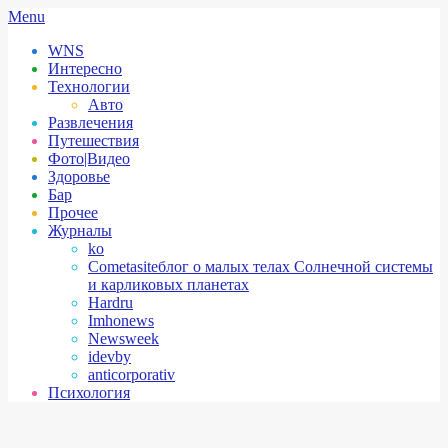
Skip
Secondary
Menu
to
Navigation
WNS
content
Menu
Интересно
Технологии
Авто
Развлечения
Путешествия
Фото|Видео
Здоровье
Бар
Прочее
Журналы
ko
Cometasite
блог о малых телах Солнечной системы
и карликовых планетах
Hardru
Imhonews
Newsweek
idevby
anticorporativ
Психология