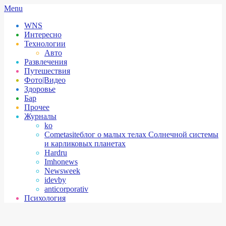
Skip
Secondary
Menu
to
Navigation
WNS
content
Menu
Интересно
Технологии
Авто
Развлечения
Путешествия
Фото|Видео
Здоровье
Бар
Прочее
Журналы
ko
Cometasite
блог о малых телах Солнечной системы
и карликовых планетах
Hardru
Imhonews
Newsweek
idevby
anticorporativ
Психология