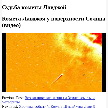
Судьба кометы Лавджой
Комета Лавджоя у поверхности Солнца
(видео)
2018-
Previous Post:
Возникновение жизни на Земле: кометы и
03-
метеориты
18
Next Post:
Хроника событий: Комета Шумейкера-Леви 9