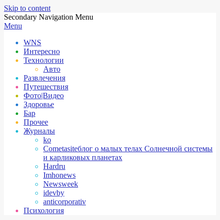
Skip to content
Secondary Navigation Menu
Menu
WNS
Интересно
Технологии
Авто
Развлечения
Путешествия
Фото|Видео
Здоровье
Бар
Прочее
Журналы
ko
Cometasite
блог о малых телах Солнечной системы
и карликовых планетах
Hardru
Imhonews
Newsweek
idevby
anticorporativ
Психология