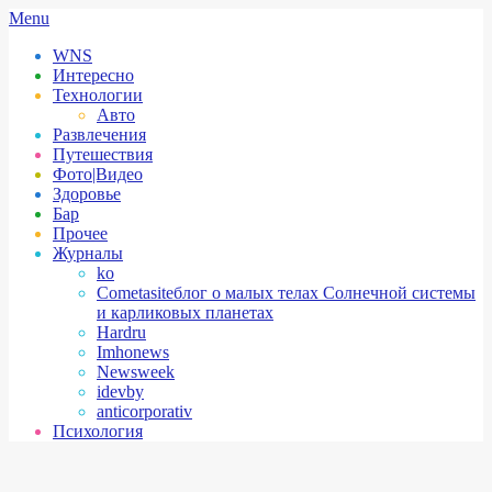
Skip
Secondary
Menu
to
Navigation
WNS
content
Menu
Интересно
Технологии
Авто
Развлечения
Путешествия
Фото|Видео
Здоровье
Бар
Прочее
Журналы
ko
Cometasite
блог о малых телах Солнечной системы
и карликовых планетах
Hardru
Imhonews
Newsweek
idevby
anticorporativ
Психология