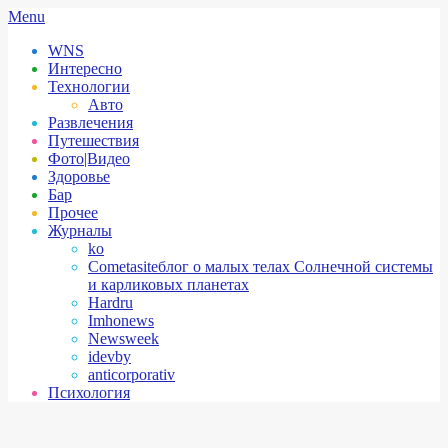
Skip
Secondary
Menu
to
Navigation
WNS
content
Menu
Интересно
Технологии
Авто
Развлечения
Путешествия
Фото|Видео
Здоровье
Бар
Прочее
Журналы
ko
Cometasite
блог о малых телах Солнечной системы
и карликовых планетах
Hardru
Imhonews
Newsweek
idevby
anticorporativ
Психология