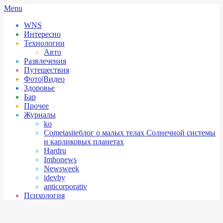
Skip
Secondary
Menu
to
Navigation
WNS
content
Menu
Интересно
Технологии
Авто
Развлечения
Путешествия
Фото|Видео
Здоровье
Бар
Прочее
Журналы
ko
Cometasite
блог о малых телах Солнечной системы
и карликовых планетах
Hardru
Imhonews
Newsweek
idevby
anticorporativ
Психология