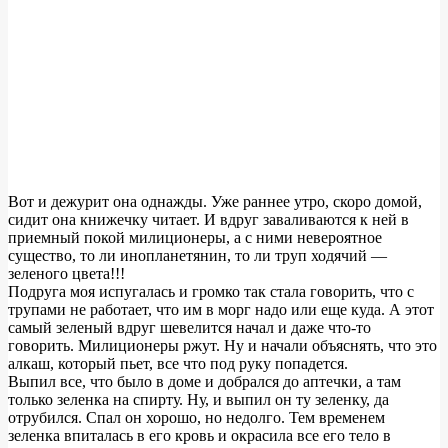
Вот и дежурит она однажды. Уже раннее утро, скоро домой,
сидит она книжечку читает. И вдруг заваливаются к ней в
приемный покой милиционеры, а с ними невероятное
существо, то ли инопланетянин, то ли труп ходячий —
зеленого цвета!!!
Подруга моя испугалась и громко так стала говорить, что с
трупами не работает, что им в морг надо или еще куда. А этот
самый зеленый вдруг шевелится начал и даже что-то
говорить. Милиционеры ржут. Ну и начали объяснять, что это
алкаш, который пьет, все что под руку попадется.
Выпил все, что было в доме и добрался до аптечки, а там
только зеленка на спирту. Ну, и выпил он ту зеленку, да
отрубился. Спал он хорошо, но недолго. Тем временем
зеленка впиталась в его кровь и окрасила все его тело в