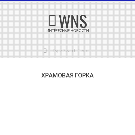
Skip
Secondary
WNS
to
Navigation
content
Menu
ИНТЕРЕСНЫЕ НОВОСТИ
Search
ХРАМОВАЯ ГОРКА