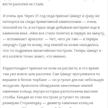
вести раскопки не стали.
И очень зря. Через 31 год сюда приехал Шмидт и сразу же
наткнулся на следы примитивной каменоломни — очень
похожей на те, в которых люди добывали материал еще в
каменном веке. «Мне все стало понятно в первую же минуту,
— вспоминает археолог. — Нет, чего уж там — в первую
секунду!» Судя по всему, под землей на холме находилось
что-то подревнее византийских построек. Теперь Шмидт и
его коллеги точно знают, что именно.
Корреспондент приехал на холм на рассвете, в это время
там уже вовсю шли раскопки. Сам Шмидт прогуливался по
вершине в белом тюрбане — он устроил для нас небольшую
экскурсию. Археологи обнаружили занесенные землей
каменные кольца, внутри которых расположены высокие
столбы. Каждая из этих построек уступает по своим
размерам Стоунхенджу — диаметр каменных колец не