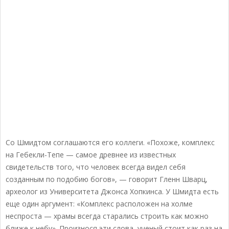
Со Шмидтом соглашаются его коллеги. «Похоже, комплекс
на Гебекли-Тепе — самое древнее из известных
свидетельств того, что человек всегда видел себя
созданным по подобию богов», — говорит Гленн Шварц,
археолог из Университета Джонса Хопкинса. У Шмидта есть
еще один аргумент: «Комплекс расположен на холме
неспроста — храмы всегда старались строить как можно
ближе к небу». Произнося эти слова, ученый стоит как раз на