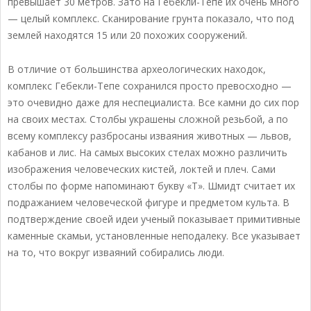
превышает 30 метров. Зато на Гебекли-Тепе их очень много
— целый комплекс. Сканирование грунта показало, что под
землей находятся 15 или 20 похожих сооружений.
В отличие от большинства археологических находок,
комплекс Гебекли-Тепе сохранился просто превосходно —
это очевидно даже для неспециалиста. Все камни до сих пор
на своих местах. Столбы украшены сложной резьбой, а по
всему комплексу разбросаны изваяния животных — львов,
кабанов и лис. На самых высоких стелах можно различить
изображения человеческих кистей, локтей и плеч. Сами
столбы по форме напоминают букву «Т». Шмидт считает их
подражанием человеческой фигуре и предметом культа. В
подтверждение своей идеи ученый показывает примитивные
каменные скамьи, установленные неподалеку. Все указывает
на то, что вокруг изваяний собирались люди.