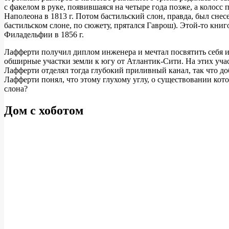
с факелом в руке, появившаяся на четыре года позже, а колос
Наполеона в 1813 г. Потом бастильский слон, правда, был сне
бастильском слоне, по сюжету, прятался Гаврош). Этой-то кн
Филадельфии в 1856 г.
Лафферти получил диплом инженера и мечтал посвятить себя из
обширные участки земли к югу от Атлантик-Сити. На этих учас
Лафферти отделял тогда глубокий приливный канал, так что до
Лафферти понял, что этому глухому углу, о существовании кот
слона?
Дом с хоботом