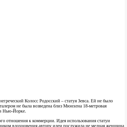
егреческий Колосс Родосский – статуя Зевса. Ей не было
нталером не была возведена близ Мюнхена 18-метровая
 в Нью-Йорке.
ого отношения к коммерции. Идея использования статуи
очником вдохновения автору идеи послужила не медная женщина