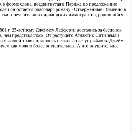
туя в форме слона, воздвигнутая в Париже по предложению
 людей он остается благодаря роману «Отверженные» (именно в
ти, сын преуспевавших ирландских иммигрантов, родившийся в
881 г. 25-летнему Джеймсу Лафферти достались за бесценок
ее, чем представлялось. От растущего Атлантик-Сити земли
 и высокой травы пряталось несколько лачуг рыбаков. Джеймс
причем как можно более внушительная. А что внушительнее