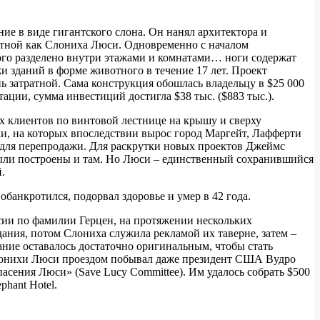
е в виде гигантского слона. Он нанял архитектора и
естной как Слониха Люси. Одновременно с началом
рого разделено внутри этажами и комнатами… ноги содержат
и зданий в форме животного в течение 17 лет. Проект
ь затратной. Сама конструкция обошлась владельцу в $25 000
ции, сумма инвестиций достигла $38 тыс. ($883 тыс.).
х клиентов по винтовой лестнице на крышу и сверху
ки, на которых впоследствии вырос город Маргейт, Лафферти
и для перепродажи. Для раскрутки новых проектов Джеймс
были построены и там. Но Люси – единственный сохранившийся
й.
банкротился, подорвал здоровье и умер в 42 года.
сии по фамилии Герцен, на протяжении нескольких
ания, потом Слониха служила рекламой их таверне, затем –
дание оставалось достаточно оригинальным, чтобы стать
 Слонихи Люси проездом побывал даже президент США Вудро
спасения Люси» (Save Lucy Committee). Им удалось собрать $500
phant Hotel.