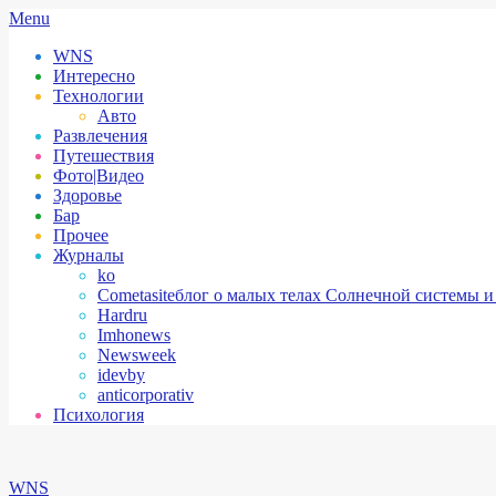
Skip
Secondary
Menu
to
Navigation
WNS
content
Menu
Интересно
Технологии
Авто
Развлечения
Путешествия
Фото|Видео
Здоровье
Бар
Прочее
Журналы
ko
Cometasite
блог о малых телах Солнечной системы и
Hardru
Imhonews
Newsweek
idevby
anticorporativ
Психология
WNS