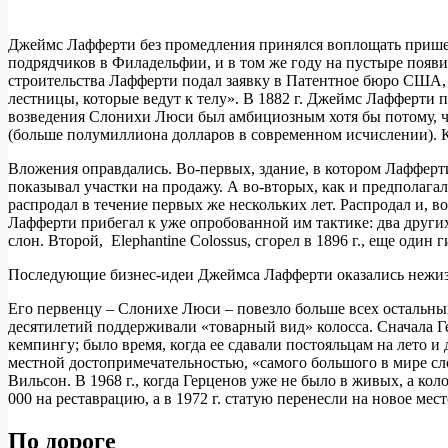
Джеймс Лафферти без промедления принялся воплощать пришедш
подрядчиков в Филадельфии, и в том же году на пустыре появи
строительства Лафферти подал заявку в Патентное бюро США, 
лестницы, которые ведут к телу». В 1882 г. Джеймс Лафферти 
возведения Слонихи Люси был амбициозным хотя бы потому, что
(больше полумиллиона долларов в современном исчислении). Ко
Вложения оправдались. Во-первых, здание, в котором Лафферт
показывал участки на продажу. А во-вторых, как и предполага
распродал в течение первых же нескольких лет. Распродал и,
Лафферти прибегал к уже опробованной им тактике: два друг
слон. Второй, Elephantine Colossus, сгорел в 1896 г., еще один 
Последующие бизнес-идеи Джеймса Лафферти оказались нежизнес
Его первенцу – Слонихе Люси – повезло больше всех остальны
десятилетий поддерживали «товарный вид» колосса. Сначала Ге
кемпингу; было время, когда ее сдавали постояльцам на лето 
местной достопримечательностью, «самого большого в мире с
Вильсон. В 1968 г., когда Герценов уже не было в живых, а ко
000 на реставрацию, а в 1972 г. статую перенесли на новое мес
По дороге