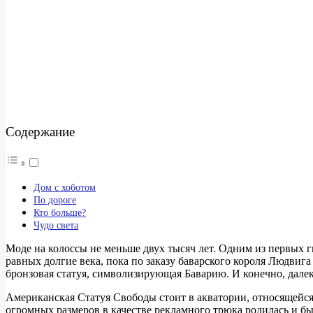
Содержание
Дом с хоботом
По дороге
Кто больше?
Чудо света
Моде на колоссы не меньше двух тысяч лет. Одним из первых 
равных долгие века, пока по заказу баварского короля Людвиг
бронзовая статуя, символизирующая Баварию. И конечно, далек
Американская Статуя Свободы стоит в акватории, относящейся
огромных размеров в качестве рекламного трюка родилась и б