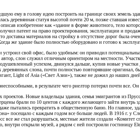
ую ему в голову идею построить на границе своих земель здани
лась деревянная статуя высотой почти 20 м, позже ставшая изв
описав изобретение как «здание в форме животного, тело кото
получил патент на право проектирования, эксплуатации и продаж
 доставка материалов на стройку в отсутствие дорог была очен
гда же здание было полностью оборудовано и готово к эксплуата
и устроил свой офис, было удобным: он приводил потенциальны
л автор, слон служил отличным ориентиром на местности. Участ
 воодушевленный успехом, двинулся дальше, купив новые участк
их деревянных слона, почти полностью повторявшие оригинал, 
гигант, Light of Asia («Свет Азии»), также не дожил до наших дне
пособными, в результате чего риелтор потерял почти все. Он о
х проектов. Новые владельцы здания, семья эмигрантов из Прус
рцены брали по 10 центов с каждого желающего зайти внутрь зд
и даже пытались превратить в общественную баню. Но главное, з
лона» посещало с каждым годом все больше людей. В 1916 г. у
лосс все же стал разрушаться, местные жители создали «Комитет 
то, внутри открыли музей, а рядом с ней построили гостиницу Ele