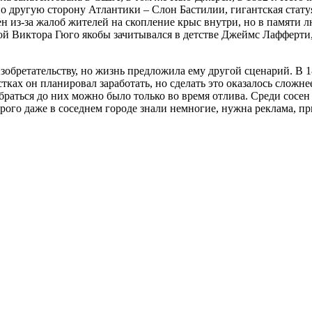
с по другую сторону Атлантики – Слон Бастилии, гигантская ста
сен из-за жалоб жителей на скопление крыс внутри, но в памяти
игой Виктора Гюго якобы зачитывался в детстве Джеймс Лаффер
обретательству, но жизнь предложила ему другой сценарий. В 1
тках он планировал заработать, но сделать это оказалось сложн
браться до них можно было только во время отлива. Среди сосен
орого даже в соседнем городе знали немногие, нужна реклама, 