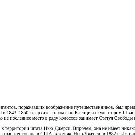
гигантов, поражавших воображение путешественников, был древн
а I в 1843–1850 гг. архитектором фон Кленце и скульптором Шва
о не последнее место в ряду колоссов занимает Статуя Свободы
 к территории штата Нью-Джерси. Впрочем, она не имеет никак
ыла запатентована в США, в том же Нью-Джерси, в 1882 г. Ист