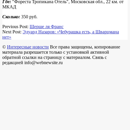
Где:
"Фореста Тропикана Отель", Московская обл., 22 км. от
МКАД
Сколько:
350 руб.
2018-
Previous Post:
Шерше ля Франс
04-
Next Post:
Эдуард Назаров: «Чебурашка есть, а Шварцмана
15
нет»
©
Интересные новости
Все права защищены, копирование
материала разрешается только с установкой активной
обратной ссылки на страницу с материалом. Связь с
редакцией info@webnewsite.ru