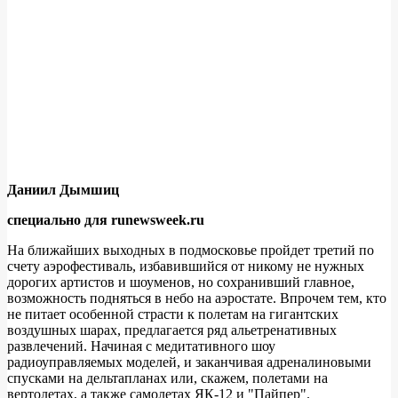
Даниил Дымшиц
специально для runewsweek.ru
На ближайших выходных в подмосковье пройдет третий по
счету аэрофестиваль, избавившийся от никому не нужных
дорогих артистов и шоуменов, но сохранивший главное,
возможность подняться в небо на аэростате. Впрочем тем, кто
не питает особенной страсти к полетам на гигантских
воздушных шарах, предлагается ряд альетренативных
развлечений. Начиная с медитативного шоу
радиоуправляемых моделей, и заканчивая адреналиновыми
спусками на дельтапланах или, скажем, полетами на
вертолетах, а также самолетах ЯК-12 и "Пайпер".