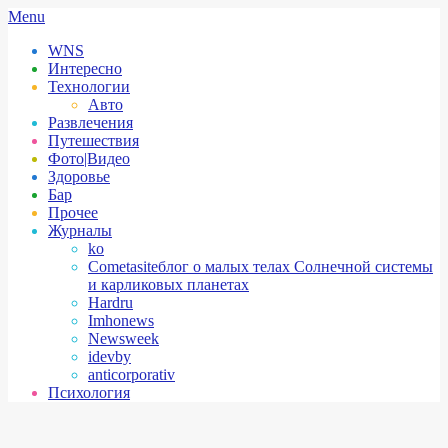
Skip
Secondary
Menu
to
Navigation
WNS
content
Menu
Интересно
Технологии
Авто
Развлечения
Путешествия
Фото|Видео
Здоровье
Бар
Прочее
Журналы
ko
Cometasite
блог о малых телах Солнечной системы
и карликовых планетах
Hardru
Imhonews
Newsweek
idevby
anticorporativ
Психология