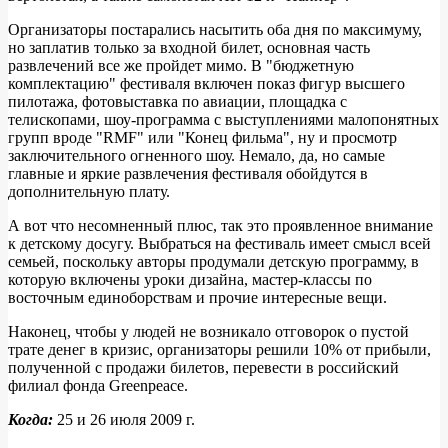
Организаторы постарались насытить оба дня по максимуму,
но заплатив только за входной билет, основная часть
развлечений все же пройдет мимо. В "бюджетную
комплектацию" фестиваля включен показ фигур высшего
пилотажа, фотовыставка по авиации, площадка с
телископами, шоу-программа с выступлениями малопонятных
групп вроде "RMF" или "Конец фильма", ну и просмотр
заключительного огненного шоу. Немало, да, но самые
главные и яркие развлечения фестиваля обойдутся в
дополнительную плату.
А вот что несомненный плюс, так это проявленное внимание
к детскому досугу. Выбраться на фестиваль имеет смысл всей
семьей, поскольку авторы продумали детскую программу, в
которую включены уроки дизайна, мастер-классы по
восточным единоборствам и прочие интересные вещи.
Наконец, чтобы у людей не возникало отговорок о пустой
трате денег в кризис, организаторы решили 10% от прибыли,
полученной с продажи билетов, перевести в российский
филиал фонда Greenpeace.
Когда:
25 и 26 июля 2009 г.