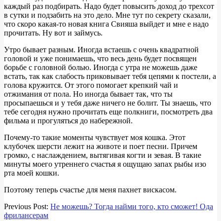
каждый раз подбирать. Надо будет повысить доход до трехсот
в сутки и подзабить на это дело. Мне тут по секрету сказали,
что скоро какая-то новая книга Свияша выйдет и мне е надо
прочитать. Ну вот и займусь.
Утро бывает разным. Иногда встаешь с очень квадратной
головой и уже понимаешь, что весь день будет посвящен
борьбе с головной болью. Иногда с утра не можешь даже
встать, так как слабость приковывает тебя цепями к постели, а
голова кружится. От этого помогает крепкий чай и
отжимания от пола. Но иногда бывает так, что ты
просыпаешься и у тебя даже ничего не болит. Ты знаешь, что
тебе сегодня нужно прочитать еще полкниги, посмотреть два
фильма и прогуляться до набережной.
Почему-то такие моменты чувствует моя кошка. Этот
клубочек шерсти лежит на животе и поет песни. Причем
громко, с наслаждением, вытягивая когти и зевая. В такие
минуты моего утреннего счастья я ощущаю запах рыбы изо
рта моей кошки.
Поэтому теперь счастье для меня пахнет вискасом.
2018-
Previous Post:
Не можешь? Тогда найми того, кто сможет! Ода
08-
фрилансерам