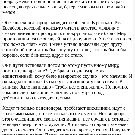
подразумевает полноценное питание, а это значит с утра я
поглощаю гречневые хлопья, бутер с маслом и сыром, чай с
медом.
Обезлюдевший город выглядит необычно. В рассказе Рэя
Бредбери, который я когда-то читал в детстве, мальчик с
семьей внезапно проснулись и вокруг никого не было. Мир
просто лишился всех людей, всех до единого. А всё из-за того,
что ложась спать муж и жена устало пожелали друг другу
спокойной ночи и как бы в шутку сказали, что как было бы
хорошо, если б никогда вдруг не стало.
Они путешествовали потом по этому пустынному миру,
помните, на дрезине? Еду брали в супермаркетах,
единственный, кому было невероятно скучно – это мальчик. И
однажды он послал бутылку с запиской внутри в океан. В
записке было написано «Чтобы все опять жили». Не помню,
сбылось ли пожелание мальчика, но с утра город
действительно выглядит пустым.
Ходят тихонько пенсионеры, пробегают школьники, идут с
колясками мамы, но всё это как-то незаметно. Нет во дворе
этого чудовищного скопления машин, нет орущих в сотовые
молодых энергичных мужчин. Хотя одного парня я замечаю
довольно часто. Он выходит в то же время, что и я. Покупает