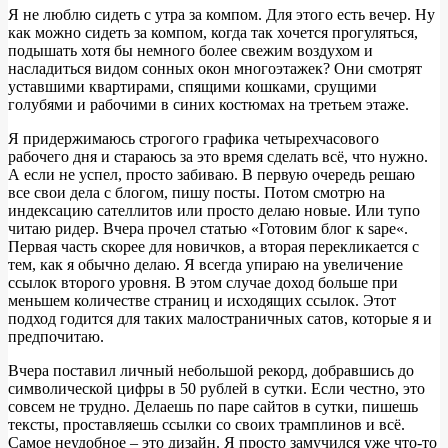
Я не люблю сидеть с утра за компом. Для этого есть вечер. Ну
как можно сидеть за компом, когда так хочется прогуляться,
подышать хотя бы немного более свежим воздухом и
насладиться видом сонных окон многоэтажек? Они смотрят
уставшими квартирами, спящими кошками, срущими
голубями и рабочими в синих костюмах на третьем этаже.
Я придержимаюсь строгого графика четырехчасового
рабочего дня и стараюсь за это время сделать всё, что нужно.
А если не успел, просто забиваю. В первую очередь решаю
все свои дела с блогом, пишу посты. Потом смотрю на
индексацию сателлитов или просто делаю новые. Или тупо
читаю ридер. Вчера прочел статью «Готовим блог к sape«.
Первая часть скорее для новичков, а вторая перекликается с
тем, как я обычно делаю. Я всегда упираю на увеличение
ссылок второго уровня. В этом случае доход больше при
меньшем количестве страниц и исходящих ссылок. Этот
подход годится для таких малостраничных сатов, которые я и
предпочитаю.
Вчера поставил личный небольшой рекорд, добравшись до
символической цифры в 50 рублей в сутки. Если честно, это
совсем не трудно. Делаешь по паре сайтов в сутки, пишешь
тексты, проставляешь ссылки со своих трамплинов и всё.
Самое неудобное – это дизайн. Я просто замучился уже что-то