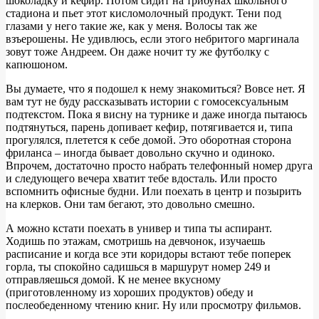
шоколадку и кефир. Потом сидит на трибунах школьного
стадиона и пьет этот кисломолочный продукт. Тени под
глазами у него такие же, как у меня. Волосы так же
взъерошены. Не удивлюсь, если этого небритого маргинала
зовут тоже Андреем. Он даже ночит ту же футболку с
капюшоном.
Вы думаете, что я подошел к нему знакомиться? Вовсе нет. Я
вам тут не буду рассказывать истории с гомосексуальным
подтекстом. Пока я висну на турнике и даже иногда пытаюсь
подтянуться, парень допивает кефир, потягивается и, типа
прогулялся, плетется к себе домой. Это оборотная сторона
фриланса – иногда бывает довольно скучно и одиноко.
Впрочем, достаточно просто набрать телефонный номер друга
и следующего вечера хватит тебе вдосталь. Или просто
вспомнить офисные будни. Или поехать в центр и позырить
на клерков. Они там бегают, это довольно смешно.
А можно кстати поехать в универ и типа ты аспирант.
Ходишь по этажам, смотришь на девчонок, изучаешь
расписание и когда все эти коридоры встают тебе поперек
горла, ты спокойно садишься в маршурут номер 249 и
отправляешься домой. К не менее вкусному
(приготовленному из хороших продуктов) обеду и
послеобеденному чтению книг. Ну или просмотру фильмов.