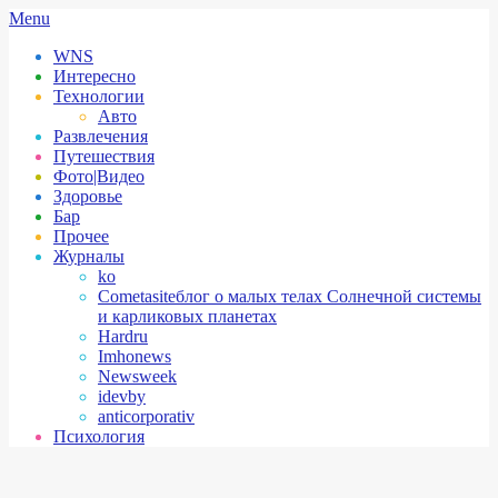
Skip
Secondary
Menu
to
Navigation
WNS
content
Menu
Интересно
Технологии
Авто
Развлечения
Путешествия
Фото|Видео
Здоровье
Бар
Прочее
Журналы
ko
Cometasite
блог о малых телах Солнечной системы
и карликовых планетах
Hardru
Imhonews
Newsweek
idevby
anticorporativ
Психология