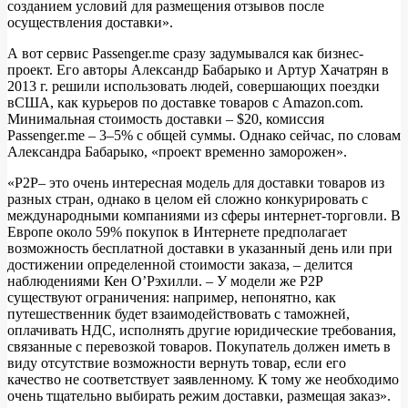
созданием условий для размещения отзывов после
осуществления доставки».
А вот сервис Passenger.me сразу задумывался как бизнес-
проект. Его авторы Александр Бабарыко и Артур Хачатрян в
2013 г. решили использовать людей, совершающих поездки
вСША, как курьеров по доставке товаров с Amazon.com.
Минимальная стоимость доставки – $20, комиссия
Passenger.me – 3–5% с общей суммы. Однако сейчас, по словам
Александра Бабарыко, «проект временно заморожен».
«P2P– это очень интересная модель для доставки товаров из
разных стран, однако в целом ей сложно конкурировать с
международными компаниями из сферы интернет-торговли. В
Европе около 59% покупок в Интернете предполагает
возможность бесплатной доставки в указанный день или при
достижении определенной стоимости заказа, – делится
наблюдениями Кен О’Рэхилли. – У модели же Р2Р
существуют ограничения: например, непонятно, как
путешественник будет взаимодействовать с таможней,
оплачивать НДС, исполнять другие юридические требования,
связанные с перевозкой товаров. Покупатель должен иметь в
виду отсутствие возможности вернуть товар, если его
качество не соответствует заявленному. К тому же необходимо
очень тщательно выбирать режим доставки, размещая заказ».