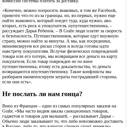
комиссии системы платить за доставку.
«Конечно, можно попросить знакомых, в том же Facebook,
привезти что-то из-за границы, но, во-первых, нужно еще
найти знакомого, который поедет туда, куда нужно, аво-
вторых, есть риск и упокупателя, иупутешественника, –
рассуждает Дарья Ребенок. – В Grabr люди платят за скорость
и безопасность. Путешественников, которые едут внужную
страну, можно найти за минуты. А мы, как посредники,
минимизируем все риски сторон и всегда готовы идти
навстречу покупателям. Вслучае физических повреждений
товара или его потери, мы возвращаем все деньги на карту
покупателя. Если товар поврежден не по вине
путешественника, итому есть доказательства, то деньги
возвращаются ипутешественнику. Такие конфликты мы
разбираем икомпенсируем затраты пострадавшей стороны,
если они есть».
Не послать ли нам гонца?
Вино из Франции – один из самых популярных заказов на
Grabr. «Мы часто видим заказы санкционных товаров,
гаджетов и товаров для малышей, – рассказывает Дарья –
Обычно люди заказывают то, что либо невозможно доставить
в Россию, либо то, что вдругих странах стоит дешевле».