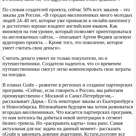
По словам создателей проекта, сейчас 50% всех заказов – это
заказы для России. «В городах-миллионниках много молодых
людей 24–40 лет, которые уже привыкли к онлайн-шоппингу
и достаточно хорошо владеют английским языком. Как
минимум на том уровне, который позволяет ориентироваться
на англоязычных сайтах, – описывает Артем Федяев целевую
аудиторию проекта. – Кроме того, это поколение, которое
умеет считать свои деньги».
Считать деньги умеют не только покупатели, но и
путешественники. Создатели надеются, что со временем
путешественники смогут легко компенсировать свои затраты
на поездки.
В планах Grabr – развитие в регионах и создание партнерских
программ. «Сейчас, если говорить о России, мы работаем
преимущественно с Москвой и Санкт-Петербургом,–
рассказывает Дарья.– Есть некоторые заказы из Екатеринбурга
и Новосибирска. Вближайшем будущем мы хотим развиваться
вгородах-миллионниках. Что касается партнерских программ,
то нам хотелось бы добиться некой интеграции в сегмент
бизнес-тревела. Но «раскрывать карты» пока рано. Самая
актуальная для нас задача на данный момент– рассказать
оGrabr и завоевать доверие аудитории. Кстати,поэтому все