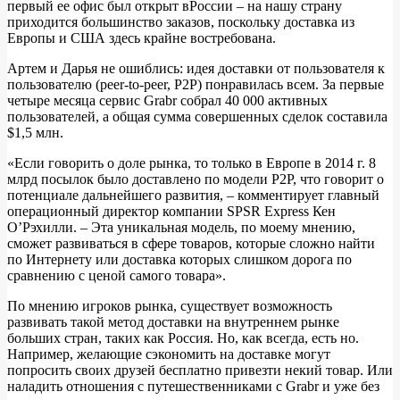
первый ее офис был открыт вРоссии – на нашу страну
приходится большинство заказов, поскольку доставка из
Европы и США здесь крайне востребована.
Артем и Дарья не ошиблись: идея доставки от пользователя к
пользователю (peer-to-peer, P2P) понравилась всем. За первые
четыре месяца сервис Grabr собрал 40 000 активных
пользователей, а общая сумма совершенных сделок составила
$1,5 млн.
«Если говорить о доле рынка, то только в Европе в 2014 г. 8
млрд посылок было доставлено по модели P2P, что говорит о
потенциале дальнейшего развития, – комментирует главный
операционный директор компании SPSR Express Кен
О’Рэхилли. – Эта уникальная модель, по моему мнению,
сможет развиваться в сфере товаров, которые сложно найти
по Интернету или доставка которых слишком дорога по
сравнению с ценой самого товара».
По мнению игроков рынка, существует возможность
развивать такой метод доставки на внутреннем рынке
больших стран, таких как Россия. Но, как всегда, есть но.
Например, желающие сэкономить на доставке могут
попросить своих друзей бесплатно привезти некий товар. Или
наладить отношения с путешественниками с Grabr и уже без