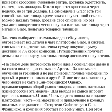
привезти кроссовки буквально завтра, доставка будетстоить,
скажем, пять долларов. Кто-то привезет кроссовки через
неделю, но за три доллара. На самомделе в Grabr есть три
способа заказать товар, кроме заказа по указанной ссылке.
Можно заказать товар, добавив свое описание, но без
указания конкретного места покупки или заказать товар через
магазин Grabr, пользуясь товарной таблицей.
Заказчик выбирает оптимальные для себя условия,
обговаривает все детали в чате платформы Grabr, и система
списывает с карточки заказчика сумму покупки, сумму
доставки и 7% своей комиссии. Путешественник получает
деньги на свою карту, как только товар доставлен покупателю.
«На самом деле потребность вэтой идее я осознал еще давно и
на своем опыте, – рассказывает Артем. – За восемь лет
обучения за границей я не раз привозил полные чемоданы по
просьбам родственников и друзей. И мне всегда казалось: ну
чего может не быть вСан-Франциско! Однако,
проанализировав общий рынок товаров, я понял, насколько
жизнеспособна эта модель». Для выхода на рынок впроект
пришлось вложить $1 млн. Часть средств пошла на создание
платформы, часть – на маркетинг и привлечение в команду
опытных специалистов. Создатели Grabr живут в Сан-
Франциско, а компания работает по всему миру. При этом