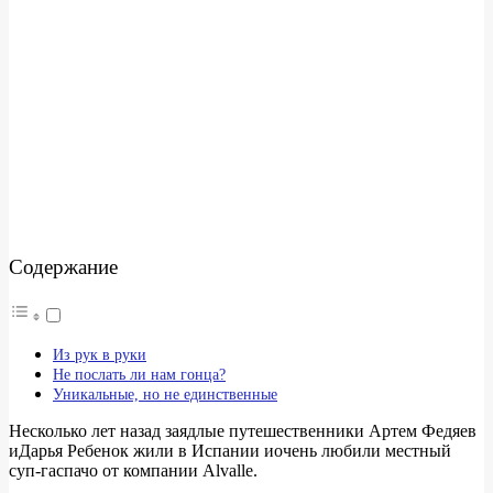
Содержание
Из рук в руки
Не послать ли нам гонца?
Уникальные, но не единственные
Несколько лет назад заядлые путешественники Артем Федяев
иДарья Ребенок жили в Испании иочень любили местный
суп-гаспачо от компании Alvalle.