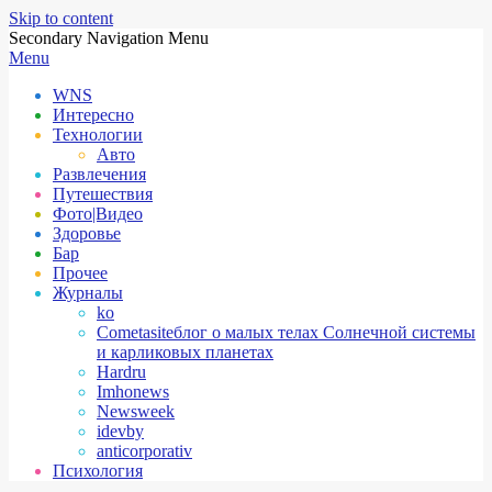
Skip to content
Secondary Navigation Menu
Menu
WNS
Интересно
Технологии
Авто
Развлечения
Путешествия
Фото|Видео
Здоровье
Бар
Прочее
Журналы
ko
Cometasite
блог о малых телах Солнечной системы
и карликовых планетах
Hardru
Imhonews
Newsweek
idevby
anticorporativ
Психология