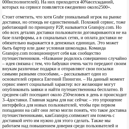
000исполнителей). На них приходится 40%всехзаданий,
которых на сервисе появляется ежедневно около2500».
Стоит отметить, что хотя Grabr уникальный игрок на рынке
доставки, но отнюдь не единственный. Похожий сервис, тоже
работающий по принципу P2P, называется Gransjoy.com. Но
обо всех деталях доставки пользователи договариваются не на
базе платформы, а в социальных сетях, и оплата доставки не
обязательно выражается в денежных единицах. Это может
быть бартер или даже условная шоколадка. Команда
Gransjoy.com позиционирует себя как сообщество
путешественников. «Название родилось совершенно случайно
– идея связана с тем, что бабушки очень часто передают своим
внукам различные подарки и отправляют свои посылки
самыми разными способами, – рассказывает один из
основателей сервиса Евгений Пинигин. – На данный момент
сервис имеет социальный характер: все желающие могут
опубликовать заявки и найти путешественника бесплатно. В
среднем сайт посещают около 250человек в день и происходит
3–4доставки. Главная задача для нас сейчас – это упрощение
интерфейса для новых пользователей, чтобы при первом
попадании на сайт они легко могли понять, что такое доставка
путешественниками, какGransjoy.comможет им помочь с
доставкой ичто им нужно для этого сделать. Также мы
работаем над повышением доверия среди пользователей и