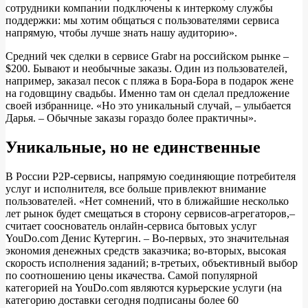
сотрудники компании подключены к интеркому службы
поддержки: мы хотим общаться с пользователями сервиса
напрямую, чтобы лучше знать нашу аудиторию».
Средний чек сделки в сервисе Grabr на российском рынке –
$200. Бывают и необычные заказы. Один из пользователей,
например, заказал песок с пляжа в Бора-Бора в подарок жене
на годовщину свадьбы. Именно там он сделал предложение
своей избраннице. «Но это уникальный случай, – улыбается
Дарья. – Обычные заказы гораздо более практичны».
Уникальные, но не единственные
В России P2P-сервисы, напрямую соединяющие потребителя
услуг и исполнителя, все больше привлекют внимание
пользователей. «Нет сомнений, что в ближайшие несколько
лет рынок будет смещаться в сторону сервисов-агрегаторов,–
считает сооснователь онлайн-сервиса бытовых услуг
YouDo.com Денис Кутергин. – Во-первых, это значительная
экономия денежных средств заказчика; во-вторых, высокая
скорость исполнения заданий; в-третьих, объективный выбор
по соотношению цены икачества. Самой популярной
категорией на YouDo.com являются курьерские услуги (на
категорию доставки сегодня подписаны более 60