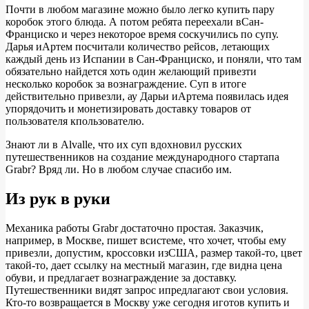
Почти в любом магазине можно было легко купить пару
коробок этого блюда. А потом ребята переехали вСан-
Франциско и через некоторое время соскучились по супу.
Дарья иАртем посчитали количество рейсов, летающих
каждый день из Испании в Сан-Франциско, и поняли, что там
обязательно найдется хоть один желающий привезти
несколько коробок за вознаграждение. Суп в итоге
действительно привезли, ау Дарьи иАртема появилась идея
упорядочить и монетизировать доставку товаров от
пользователя кпользователю.
Знают ли в Alvalle, что их суп вдохновил русских
путешественников на создание международного стартапа
Grabr? Вряд ли. Но в любом случае спасибо им.
Из рук в руки
Механика работы Grabr достаточно простая. Заказчик,
например, в Москве, пишет всистеме, что хочет, чтобы ему
привезли, допустим, кроссовки изСША, размер такой-то, цвет
такой-то, дает ссылку на местный магазин, где видна цена
обуви, и предлагает вознаграждение за доставку.
Путешественники видят запрос ипредлагают свои условия.
Кто-то возвращается в Москву уже сегодня иготов купить и