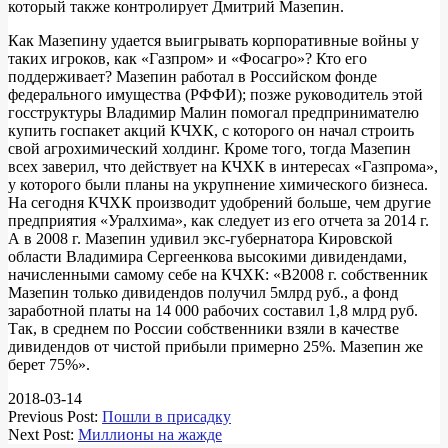
который также контролирует Дмитрий Мазепин.
Как Мазепину удается выигрывать корпоративные войны у
таких игроков, как «Газпром» и «Фосагро»? Кто его
поддерживает? Мазепин работал в Российском фонде
федерального имущества (РФФИ); позже руководитель этой
госструктуры Владимир Малин помогал предпринимателю
купить госпакет акций КЧХК, с которого он начал строить
свой агрохимический холдинг. Кроме того, тогда Мазепин
всех заверил, что действует на КЧХК в интересах «Газпрома»,
у которого были планы на укрупнение химического бизнеса.
На сегодня КЧХК производит удобрений больше, чем другие
предприятия «Уралхима», как следует из его отчета за 2014 г.
А в 2008 г. Мазепин удивил экс-губернатора Кировской
области Владимира Сергеенкова высокими дивидендами,
начисленными самому себе на КЧХК: «В2008 г. собственник
Мазепин только дивидендов получил 5млрд руб., а фонд
заработной платы на 14 000 рабочих составил 1,8 млрд руб.
Так, в среднем по России собственники взяли в качестве
дивидендов от чистой прибыли примерно 25%. Мазепин же
берет 75%».
2018-03-14
Previous Post:
Пошли в присадку
Next Post:
Миллионы на жажде