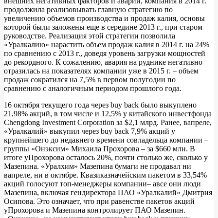
внешних негативных факторов и аварии, компания в 2014 г.
продолжила реализовывать главную стратегию по
увеличению объемов производства и продаж калия, основы
которой были заложены еще в середине 2013 г., при старом
руководстве. Реализация этой стратегии позволила
«Уралкалию» нарастить объем продаж калия в 2014 г. на 24%
по сравнению с 2013 г., доведя уровень загрузки мощностей
до рекордного. К сожалению, авария на руднике негативно
отразилась на показателях компании уже в 2015 г. – объем
продаж сократился на 7,5% в первом полугодии по
сравнению с аналогичным периодом прошлого года.
16 октября текущего года через buy back было выкуплено
21,98% акций, в том числе и 12,5% у китайского инвестфонда
Chengdong Investment Corporation за $2,1 млрд. Ранее, вапреле,
«Уралкалий» выкупил через buy back 7,9% акций у
крупнейшего до недавнего времени совладельца компании –
группы «Онэксим» Михаила Прохорова – за $660 млн. В
итоге уПрохорова осталось 20%, почти столько же, сколько у
Мазепина. «Уралхим» Мазепина бумаги не продавал ни
вапреле, ни в октябре. Квазиказначейским пакетом в 33,54%
акций голосуют топ-менеджеры компании– авсе они люди
Мазепина, включая гендиректора ПАО «Уралкалий» Дмитрия
Осипова. Это означает, что при равенстве пакетов акций
уПрохорова и Мазепина контролирует ПАО Мазепин.