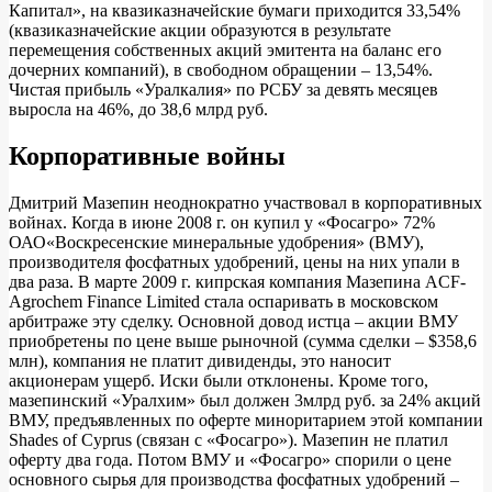
Капитал», на квазиказначейские бумаги приходится 33,54%
(квазиказначейские акции образуются в результате
перемещения собственных акций эмитента на баланс его
дочерних компаний), в свободном обращении – 13,54%.
Чистая прибыль «Уралкалия» по РСБУ за девять месяцев
выросла на 46%, до 38,6 млрд руб.
Корпоративные войны
Дмитрий Мазепин неоднократно участвовал в корпоративных
войнах. Когда в июне 2008 г. он купил у «Фосагро» 72%
ОАО«Воскресенские минеральные удобрения» (ВМУ),
производителя фосфатных удобрений, цены на них упали в
два раза. В марте 2009 г. кипрская компания Мазепина ACF-
Agrochem Finance Limited стала оспаривать в московском
арбитраже эту сделку. Основной довод истца – акции ВМУ
приобретены по цене выше рыночной (сумма сделки – $358,6
млн), компания не платит дивиденды, это наносит
акционерам ущерб. Иски были отклонены. Кроме того,
мазепинский «Уралхим» был должен 3млрд руб. за 24% акций
ВМУ, предъявленных по оферте миноритарием этой компании
Shades of Cyprus (связан с «Фосагро»). Мазепин не платил
оферту два года. Потом ВМУ и «Фосагро» спорили о цене
основного сырья для производства фосфатных удобрений –