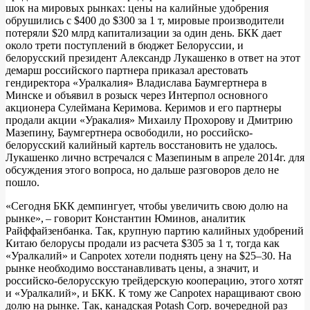
шок на мировых рынках: цены на калийные удобрения
обрушились с $400 до $300 за 1 т, мировые производители
потеряли $20 млрд капитализации за один день. БКК дает
около трети поступлений в бюджет Белоруссии, и
белорусский президент Александр Лукашенко в ответ на этот
демарш российского партнера приказал арестовать
гендиректора «Уралкалия» Владислава Баумгертнера в
Минске и объявил в розыск через Интерпол основного
акционера Сулеймана Керимова. Керимов и его партнеры
продали акции «Уракалия» Михаилу Прохорову и Дмитрию
Мазепину, Баумгертнера освободили, но российско-
белорусский калийный картель восстановить не удалось.
Лукашенко лично встречался с Мазепиным в апреле 2014г. для
обсуждения этого вопроса, но дальше разговоров дело не
пошло.
«Сегодня БКК демпингует, чтобы увеличить свою долю на
рынке», – говорит Константин Юминов, аналитик
Райффайзенбанка. Так, крупную партию калийных удобрений
Китаю белорусы продали из расчета $305 за 1 т, тогда как
«Уралкалий» и Canpotex хотели поднять цену на $25–30. На
рынке необходимо восстанавливать цены, а значит, и
российско-белорусскую трейдерскую кооперацию, этого хотят
и «Уралкалий», и БКК. К тому же Canpotex наращивают свою
долю на рынке. Так, канадская Potash Corp. вочередной раз