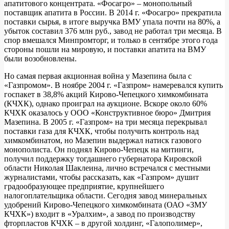
апатитового концентрата. «Фосагро» – монопольный
поставщик апатита в России. В 2014 г. «Фосагро» прекратила
поставки сырья, в итоге выручка ВМУ упала почти на 80%, а
убыток составил 376 млн руб., завод не работал три месяца. В
спор вмешался Минпромторг, и только в сентябре этого года
стороны пошли на мировую, и поставки апатита на ВМУ
были возобновлены.
Но самая первая акционная война у Мазепина была с
«Газпромом». В ноябре 2004 г. «Газпром» намеревался купить
госпакет в 38,8% акций Кирово-Чепецкого химкомбината
(КЧХК), однако проиграл на аукционе. Вскоре около 60%
КЧХК оказалось у ООО «Конструктивное бюро» Дмитрия
Мазепина. В 2005 г. «Газпром» на три месяца перекрывал
поставки газа для КЧХК, чтобы получить контроль над
химкомбинатом, но Мазепин выдержал натиск газового
монополиста. Он поднял Кирово‑Чепецк на митинги,
получил поддержку тогдашнего губернатора Кировской
области Николая Шаклеина, лично встречался с местными
журналистами, чтобы рассказать, как «Газпром» душит
градообразующее предприятие, крупнейшего
налогоплательщика области. Сегодня завод минеральных
удобрений Кирово-Чепецкого химкомбината (ОАО «ЗМУ
КЧХК») входит в «Уралхим», а завод по производству
фторпластов КЧХК – в другой холдинг, «Галополимер»,