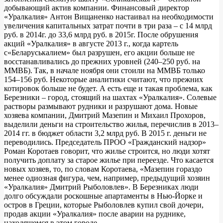
добывающий актив компании. Финансовый директор
«Уралкалия» Антон Вищаненко настаивал на необходимости
увеличения капитальных затрат почти в три раза – с 14 млрд
руб. в 2014г. до 33,6 млрд руб. в 2015г. После обрушения
акций «Уралкалия» в августе 2013 г., когда картель
с«Беларуськалием» был разрушен, его акции больше не
восстанавливались до прежних уровней (240–250 руб. на
ММВБ). Так, в начале ноября они стоили на ММВБ только
154–156 руб. Некоторые аналитики считают, что прежних
котировок больше не будет. А есть еще и такая проблема, как
Березники – город, стоящий на шахтах «Уралкалия». Солевые
растворы размывают рудники и разрушают дома. Новые
хозяева компании, Дмитрий Мазепин и Михаил Прохоров,
выделили деньги на строительство жилья, перечислив в 2013–
2014 гг. в бюджет области 3,2 млрд руб. В 2015 г. деньги не
переводились. Председатель ПРОО «Гражданский надзор»
Роман Коротаев говорит, что жилье строится, но люди хотят
получить доплату за старое жилье при переезде. Что касается
новых хозяев, то, по словам Коротаева, «Мазепин гораздо
менее одиозная фигура, чем, например, предыдущий хозяин
«Уралкалия» Дмитрий Рыболовлев». В Березниках люди
долго обсуждали роскошные апартаменты в Нью-Йорке и
остров в Греции, которые Рыболовлев купил свой дочери,
продав акции «Уралкалия» после аварии на руднике,
находящемся в этом городе.