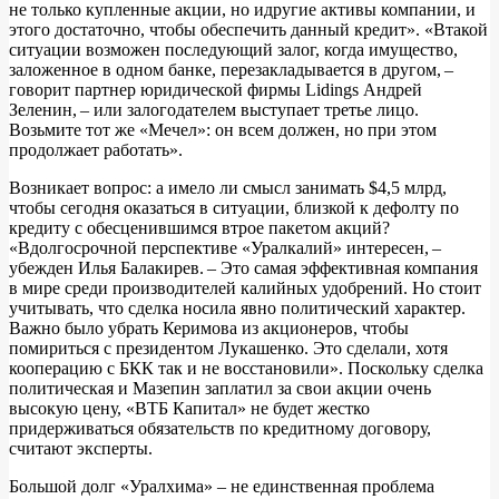
не только купленные акции, но идругие активы компании, и
этого достаточно, чтобы обеспечить данный кредит». «Втакой
ситуации возможен последующий залог, когда имущество,
заложенное в одном банке, перезакладывается в другом, –
говорит партнер юридической фирмы Lidings Андрей
Зеленин, – или залогодателем выступает третье лицо.
Возьмите тот же «Мечел»: он всем должен, но при этом
продолжает работать».
Возникает вопрос: а имело ли смысл занимать $4,5 млрд,
чтобы сегодня оказаться в ситуации, близкой к дефолту по
кредиту с обесценившимся втрое пакетом акций?
«Вдолгосрочной перспективе «Уралкалий» интересен, –
убежден Илья Балакирев. – Это самая эффективная компания
в мире среди производителей калийных удобрений. Но стоит
учитывать, что сделка носила явно политический характер.
Важно было убрать Керимова из акционеров, чтобы
помириться с президентом Лукашенко. Это сделали, хотя
кооперацию с БКК так и не восстановили». Поскольку сделка
политическая и Мазепин заплатил за свои акции очень
высокую цену, «ВТБ Капитал» не будет жестко
придерживаться обязательств по кредитному договору,
считают эксперты.
Большой долг «Уралхима» – не единственная проблема