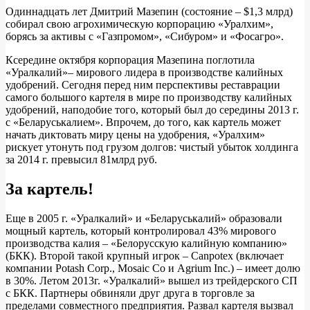
Одиннадцать лет Дмитрий Мазепин (состояние – $1,3 млрд)
собирал свою агрохимическую корпорацию «Уралхим»,
борясь за активы с «Газпромом», «Сибуром» и «Фосагро».
Ксередине октября корпорация Мазепина поглотила
«Уралкалий»– мирового лидера в производстве калийных
удобрений. Сегодня перед ним перспективы реставрации
самого большого картеля в мире по производству калийных
удобрений, наподобие того, который был до середины 2013 г.
с «Беларуськалием». Впрочем, до того, как картель может
начать диктовать миру цены на удобрения, «Уралхим»
рискует утонуть под грузом долгов: чистый убыток холдинга
за 2014 г. превысил 81млрд руб.
За картель!
Еще в 2005 г. «Уралкалий» и «Беларуськалий» образовали
мощный картель, который контролировал 43% мирового
производства калия – «Белорусскую калийную компанию»
(БКК). Второй такой крупный игрок – Canpotex (включает
компании Potash Corp., Mosaic Co и Agrium Inc.) – имеет долю
в 30%. Летом 2013г. «Уралкалий» вышел из трейдерского СП
с БКК. Партнеры обвиняли друг друга в торговле за
пределами совместного предприятия. Развал картеля вызвал