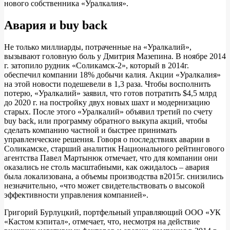
нового собственника «Уралкалия».
Авария и buy back
Не только миллиарды, потраченные на «Уралкалий»,
вызывают головную боль у Дмитрия Мазепина. В ноябре 2014
г. затопило рудник «Соликамск‑2», который в 2014г.
обеспечил компании 18% добычи калия. Акции «Уралкалия»
на этой новости подешевели в 1,3 раза. Чтобы восполнить
потерю, «Уралкалий» заявил, что готов потратить $4,5 млрд
до 2020 г. на постройку двух новых шахт и модернизацию
старых. После этого «Уралкалий» объявил третий по счету
buy back, или программу обратного выкупа акций, чтобы
сделать компанию частной и быстрее принимать
управленческие решения. Говоря о последствиях аварии в
Соликамске, старший аналитик Национального рейтингового
агентства Павел Мартынюк отмечает, что для компании они
оказались не столь масштабными, как ожидалось – авария
была локализована, а объемы производства в2015г. снизились
незначительно, «что может свидетельствовать о высокой
эффективности управления компанией».
Григорий Бурлуцкий, портфельный управляющий ООО «УК
«Кастом кэпитал», отмечает, что, несмотря на действие