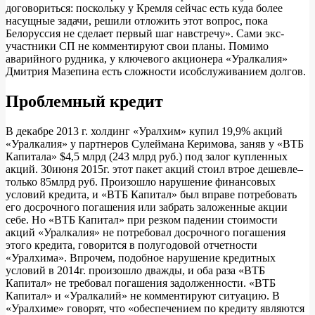
договориться: поскольку у Кремля сейчас есть куда более
насущные задачи, решили отложить этот вопрос, пока
Белоруссия не сделает первый шаг навстречу». Сами экс-
участники СП не комментируют свои планы. Помимо
аварийного рудника, у ключевого акционера «Уралкалия»
Дмитрия Мазепина есть сложности исобслуживанием долгов.
Проблемный кредит
В декабре 2013 г. холдинг «Уралхим» купил 19,9% акций
«Уралкалия» у партнеров Сулеймана Керимова, заняв у «ВТБ
Капитала» $4,5 млрд (243 млрд руб.) под залог купленных
акций. 30июня 2015г. этот пакет акций стоил втрое дешевле–
только 85млрд руб. Произошло нарушение финансовых
условий кредита, и «ВТБ Капитал» был вправе потребовать
его досрочного погашения или забрать заложенные акции
себе. Но «ВТБ Капитал» при резком падении стоимости
акций «Уралкалия» не потребовал досрочного погашения
этого кредита, говорится в полугодовой отчетности
«Уралхима». Впрочем, подобное нарушение кредитных
условий в 2014г. произошло дважды, и оба раза «ВТБ
Капитал» не требовал погашения задолженности. «ВТБ
Капитал» и «Уралкалий» не комментируют ситуацию. В
«Уралхиме» говорят, что «обеспечением по кредиту являются