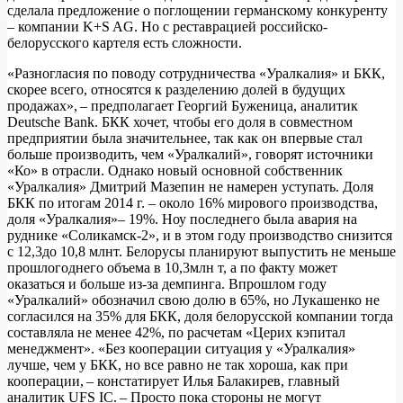
сделала предложение о поглощении германскому конкуренту
– компании K+S AG. Но с реставрацией российско-
белорусского картеля есть сложности.
«Разногласия по поводу сотрудничества «Уралкалия» и БКК,
скорее всего, относятся к разделению долей в будущих
продажах», – предполагает Георгий Буженица, аналитик
Deutsche Bank. БКК хочет, чтобы его доля в совместном
предприятии была значительнее, так как он впервые стал
больше производить, чем «Уралкалий», говорят источники
«Ко» в отрасли. Однако новый основной собственник
«Уралкалия» Дмитрий Мазепин не намерен уступать. Доля
БКК по итогам 2014 г. – около 16% мирового производства,
доля «Уралкалия»– 19%. Ноу последнего была авария на
руднике «Соликамск‑2», и в этом году производство снизится
с 12,3до 10,8 млнт. Белорусы планируют выпустить не меньше
прошлогоднего объема в 10,3млн т, а по факту может
оказаться и больше из-за демпинга. Впрошлом году
«Уралкалий» обозначил свою долю в 65%, но Лукашенко не
согласился на 35% для БКК, доля белорусской компании тогда
составляла не менее 42%, по расчетам «Церих кэпитал
менеджмент». «Без кооперации ситуация у «Уралкалия»
лучше, чем у БКК, но все равно не так хороша, как при
кооперации, – констатирует Илья Балакирев, главный
аналитик UFS IC. – Просто пока стороны не могут