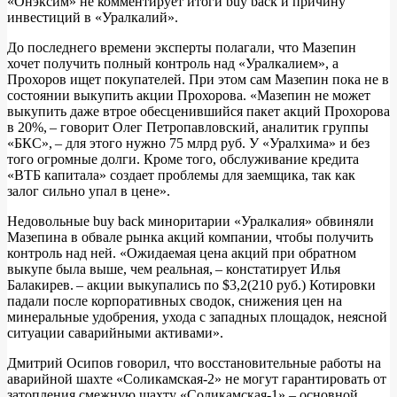
«Онэксим» не комментирует итоги buy back и причину
инвестиций в «Уралкалий».
До последнего времени эксперты полагали, что Мазепин
хочет получить полный контроль над «Уралкалием», а
Прохоров ищет покупателей. При этом сам Мазепин пока не в
состоянии выкупить акции Прохорова. «Мазепин не может
выкупить даже втрое обесценившийся пакет акций Прохорова
в 20%, – говорит Олег Петропавловский, аналитик группы
«БКС», – для этого нужно 75 млрд руб. У «Уралхима» и без
того огромные долги. Кроме того, обслуживание кредита
«ВТБ капитала» создает проблемы для заемщика, так как
залог сильно упал в цене».
Недовольные buy back миноритарии «Уралкалия» обвиняли
Мазепина в обвале рынка акций компании, чтобы получить
контроль над ней. «Ожидаемая цена акций при обратном
выкупе была выше, чем реальная, – констатирует Илья
Балакирев. – акции выкупались по $3,2(210 руб.) Котировки
падали после корпоративных сводок, снижения цен на
минеральные удобрения, ухода с западных площадок, неясной
ситуации саварийными активами».
Дмитрий Осипов говорил, что восстановительные работы на
аварийной шахте «Соликамская‑2» не могут гарантировать от
затопления смежную шахту «Соликамская‑1» – основной