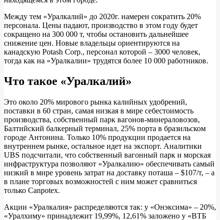
Между тем «Уралкалий» до 2020г. намерен сократить 20%
персонала. Цены падают, производство в этом году будет
сокращено на 300 000 т, чтобы остановить дальнейшее
снижение цен. Новые владельцы ориентируются на
канадскую Potash Corp., персонал которой – 3000 человек,
тогда как на «Уралкалии» трудятся более 10 000 работников.
Что такое «Уралкалий»
Это около 20% мирового рынка калийных удобрений,
поставки в 60 стран, самая низкая в мире себестоимость
производства, собственный парк вагонов-минераловозов,
Балтийский балкерный терминал, 25% порта в бразильском
городе Антонина. Только 10% продукции продается на
внутреннем рынке, остальное идет на экспорт. Аналитики
UBS подсчитали, что собственный вагонный парк и морская
инфраструктура позволяют «Уралкалию» обеспечивать самый
низкий в мире уровень затрат на доставку поташа – $107/т, – а
в плане торговых возможностей с ним может сравниться
только Canpotex.
Акции «Уралкалия» распределяются так: у «Онэксима» – 20%,
«Уралхиму» принадлежит 19,99%, 12,61% заложено у «ВТБ