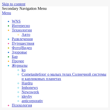
Skip to content
Secondary Navigation Menu
Menu
WNS
Интересно
Технологии
Авто
Развлечения
Путешествия
Фото|Видео
Здоровье
Бар
Прочее
Журналы
ko
Cometasite
блог о малых телах Солнечной системы
и карликовых планетах
Hardru
Imhonews
Newsweek
idevby
anticorporativ
Психология