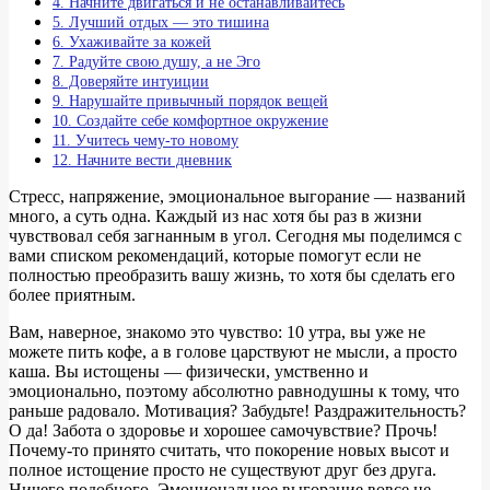
4. Начните двигаться и не останавливайтесь
5. Лучший отдых — это тишина
6. Ухаживайте за кожей
7. Радуйте свою душу, а не Эго
8. Доверяйте интуиции
9. Нарушайте привычный порядок вещей
10. Создайте себе комфортное окружение
11. Учитесь чему-то новому
12. Начните вести дневник
Стресс, напряжение, эмоциональное выгорание — названий
много, а суть одна. Каждый из нас хотя бы раз в жизни
чувствовал себя загнанным в угол. Сегодня мы поделимся с
вами списком рекомендаций, которые помогут если не
полностью преобразить вашу жизнь, то хотя бы сделать его
более приятным.
Вам, наверное, знакомо это чувство: 10 утра, вы уже не
можете пить кофе, а в голове царствуют не мысли, а просто
каша. Вы истощены — физически, умственно и
эмоционально, поэтому абсолютно равнодушны к тому, что
раньше радовало. Мотивация? Забудьте! Раздражительность?
О да! Забота о здоровье и хорошее самочувствие? Прочь!
Почему-то принято считать, что покорение новых высот и
полное истощение просто не существуют друг без друга.
Ничего подобного. Эмоциональное выгорание вовсе не