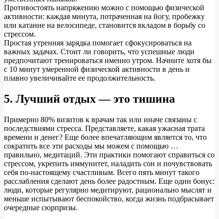
Противостоять напряжению можно с помощью физической
активности: каждая минута, потраченная на йогу, пробежку
или катание на велосипеде, становится вкладом в борьбу со
стрессом.
Простая утренняя зарядка помогает сфокусироваться на
важных задачах. Стоит ли говорить, что успешные люди
предпочитают тренироваться именно утром. Начните хотя бы
с 10 минут умеренной физической активности в день и
плавно увеличивайте ее продолжительность.
5. Лучший отдых — это тишина
Примерно 80% визитов к врачам так или иначе связаны с
последствиями стресса. Представляете, какая ужасная трата
времени и денег? Еще более впечатляющим является то, что
сократить все эти расходы мы можем с помощью …
правильно, медитаций. Эти практики помогают справиться со
стрессом, укрепить иммунитет, наладить сон и почувствовать
себя по-настоящему счастливым. Всего пять минут такого
расслабления сделают день более радостным. Еще один бонус:
люди, которые регулярно медитируют, рационально мыслят и
меньше испытывают беспокойство, когда жизнь подбрасывает
очередные сюрпризы.