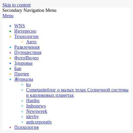
Skip to content
Secondary Navigation Menu
Menu
WNS
Интересно
Технологии
Авто
Развлечения
Путешествия
Фото|Видео
Здоровье
Бар
Прочее
Журналы
ko
Cometasite
блог о малых телах Солнечной системы
и карликовых планетах
Hardru
Imhonews
Newsweek
idevby
anticorporativ
Психология