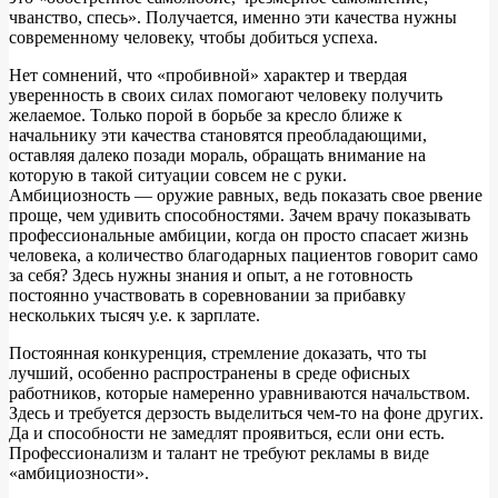
чванство, спесь». Получается, именно эти качества нужны
современному человеку, чтобы добиться успеха.
Нет сомнений, что «пробивной» характер и твердая
уверенность в своих силах помогают человеку получить
желаемое. Только порой в борьбе за кресло ближе к
начальнику эти качества становятся преобладающими,
оставляя далеко позади мораль, обращать внимание на
которую в такой ситуации совсем не с руки.
Амбициозность — оружие равных, ведь показать свое рвение
проще, чем удивить способностями. Зачем врачу показывать
профессиональные амбиции, когда он просто спасает жизнь
человека, а количество благодарных пациентов говорит само
за себя? Здесь нужны знания и опыт, а не готовность
постоянно участвовать в соревновании за прибавку
нескольких тысяч у.е. к зарплате.
Постоянная конкуренция, стремление доказать, что ты
лучший, особенно распространены в среде офисных
работников, которые намеренно уравниваются начальством.
Здесь и требуется дерзость выделиться чем-то на фоне других.
Да и способности не замедлят проявиться, если они есть.
Профессионализм и талант не требуют рекламы в виде
«амбициозности».