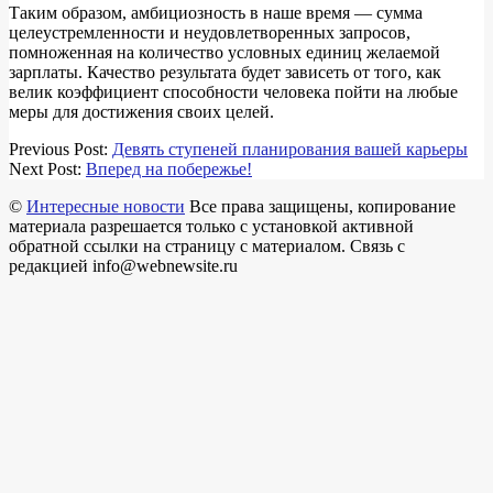
Таким образом, амбициозность в наше время — сумма
целеустремленности и неудовлетворенных запросов,
помноженная на количество условных единиц желаемой
зарплаты. Качество результата будет зависеть от того, как
велик коэффициент способности человека пойти на любые
меры для достижения своих целей.
2017-
Previous Post:
Девять ступеней планирования вашей карьеры
10-
Next Post:
Вперед на побережье!
01
©
Интересные новости
Все права защищены, копирование
материала разрешается только с установкой активной
обратной ссылки на страницу с материалом. Связь с
редакцией info@webnewsite.ru