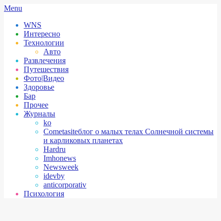
Skip
Secondary
Menu
to
Navigation
WNS
content
Menu
Интересно
Технологии
Авто
Развлечения
Путешествия
Фото|Видео
Здоровье
Бар
Прочее
Журналы
ko
Cometasite
блог о малых телах Солнечной системы
и карликовых планетах
Hardru
Imhonews
Newsweek
idevby
anticorporativ
Психология