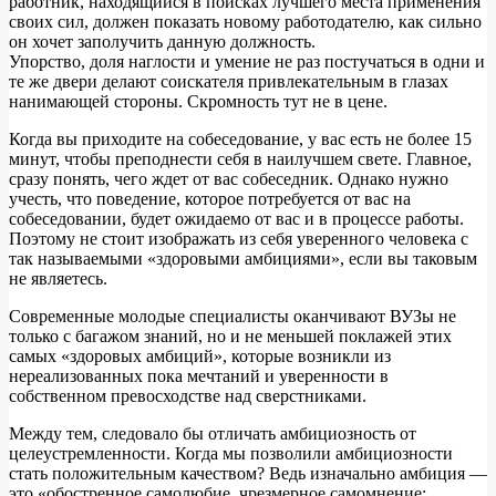
работник, находящийся в поисках лучшего места применения
своих сил, должен показать новому работодателю, как сильно
он хочет заполучить данную должность.
Упорство, доля наглости и умение не раз постучаться в одни и
те же двери делают соискателя привлекательным в глазах
нанимающей стороны. Скромность тут не в цене.
Когда вы приходите на собеседование, у вас есть не более 15
минут, чтобы преподнести себя в наилучшем свете. Главное,
сразу понять, чего ждет от вас собеседник. Однако нужно
учесть, что поведение, которое потребуется от вас на
собеседовании, будет ожидаемо от вас и в процессе работы.
Поэтому не стоит изображать из себя уверенного человека с
так называемыми «здоровыми амбициями», если вы таковым
не являетесь.
Современные молодые специалисты оканчивают ВУЗы не
только с багажом знаний, но и не меньшей поклажей этих
самых «здоровых амбиций», которые возникли из
нереализованных пока мечтаний и уверенности в
собственном превосходстве над сверстниками.
Между тем, следовало бы отличать амбициозность от
целеустремленности. Когда мы позволили амбициозности
стать положительным качеством? Ведь изначально амбиция —
это «обостренное самолюбие, чрезмерное самомнение;