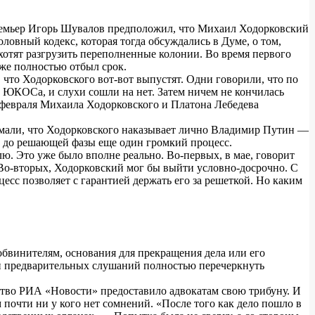
премьер Игорь Шувалов предположил, что Михаил Ходорковский
ловный кодекс, которая тогда обсуждались в Думе, о том,
хотят разгрузить переполненные колонии. Во время первого
уже полностью отбыл срок.
 что Ходорковского вот-вот выпустят. Одни говорили, что по
у ЮКОСа, и слухи сошли на нет. Затем ничем не кончилась
 февраля Михаила Ходорковского и Платона Лебедева
нимали, что Ходорковского наказывает лично Владимир Путин —
ти до решающей фазы еще один громкий процесс.
ю. Это уже было вполне реально. Во-первых, в мае, говорит
Во-вторых, Ходорковский мог бы выйти условно-досрочно. С
цесс позволяет с гарантией держать его за решеткой. Но каким
обвинителям, основания для прекращения дела или его
ии предварительных слушаний полностью перечеркнуть
ство РИА «Новости» предоставило адвокатам свою трибуну. И
 почти ни у кого нет сомнений. «После того как дело пошло в