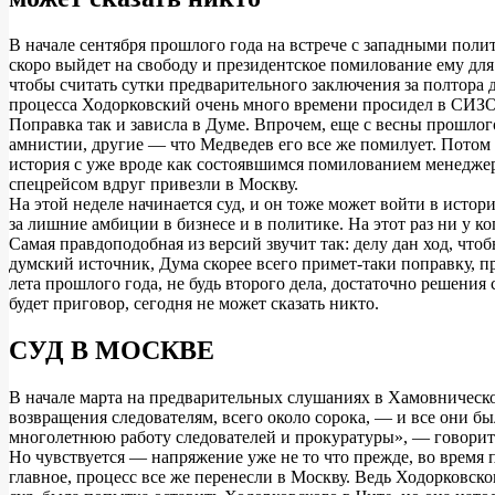
В начале сентября прошлого года на встрече с западными пол
скоро выйдет на свободу и президентское помилование ему для 
чтобы считать сутки предварительного заключения за полтора
процесса Ходорковский очень много времени просидел в СИЗО,
Поправка так и зависла в Думе. Впрочем, еще с весны прошлог
амнистии, другие — что Медведев его все же помилует. Потом 
история с уже вроде как состоявшимся помилованием менедже
спецрейсом вдруг привезли в Москву.
На этой неделе начинается суд, и он тоже может войти в ист
за лишние амбиции в бизнесе и в политике. На этот раз ни у 
Самая правдоподобная из версий звучит так: делу дан ход, чт
думский источник, Дума скорее всего примет-таки поправку, 
лета прошлого года, не будь второго дела, достаточно решения
будет приговор, сегодня не может сказать никто.
СУД В МОСКВЕ
В начале марта на предварительных слушаниях в Хамовническо
возвращения следователям, всего около сорока, — и все они 
многолетнюю работу следователей и прокуратуры», — говори
Но чувствуется — напряжение уже не то что прежде, во время
главное, процесс все же перенесли в Москву. Ведь Ходорковско