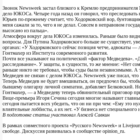
Звонок Newsweek застал близкого к Кремлю предпринимателя М
дело ЮКОСа. Четыре года назад он говорил, что преследовать 
Юрьев по-прежнему считает, что Ходорковский вор, бунтовщик 
меня сажали за то, чего я не делал. Совсем в неправовом госу
высосано из пальца».
Атмосфера вокруг дела ЮКОСа изменилась. Раньше было видно,
вопросы. Для Путина Ходорковского больше не существует, уве
органах: «У Ходорковского сейчас позиция четче, адвокаты — л
Гонтмахер из Института современного развития.
Почти все указывают на политический «фактор Медведева». 
расследование». У защиты, в сущности, то же мнение: «Нет сом
раньше никто не требовал, чтобы суды были независимыми. А т
Медведев не связан с делом ЮКОСа. Newsweek уже писал, что в
Теперь Медведев не будет вмешиваться, он предпочел бы, чтоб
бывшему олигарху личной симпатии, добавляет Белковский. Но
Гонтмахер, — а Медведеву теперь обвинительный приговор при
Вице-премьера Игоря Сечина сегодня многие называют главны
сегодня пытается всех убедить, что он ни при чем: «Ему это
влиятельные лоббисты, а их нет. «У бизнеса нет специального 
В подготовке статьи участвовал Алексей Савкин
В рамках совместного проекта «Русского Newsweek» и Livejo
свободе. Дискуссия развивалась в сообществе
opinion_ru.