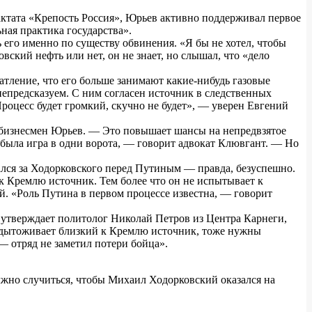
ктата «Крепость Россия», Юрьев активно поддерживал первое
ная практика государства».
 его именно по существу обвинения. «Я бы не хотел, чтобы
вский нефть или нет, он не знает, но слышал, что «дело
тление, что его больше занимают какие-нибудь газовые
непредсказуем. С ним согласен источник в следственных
Процесс будет громкий, скучно не будет», — уверен Евгений
 бизнесмен Юрьев. — Это повышает шансы на непредвзятое
то была игра в одни ворота, — говорит адвокат Клювгант. — Но
ался за Ходорковского перед Путиным — правда, безуспешно.
 к Кремлю источник. Тем более что он не испытывает к
й. «Роль Путина в первом процессе известна, — говорит
утверждает политолог Николай Петров из Центра Карнеги,
подытоживает близкий к Кремлю источник, тоже нужны
— отряд не заметил потери бойца».
лжно случиться, чтобы Михаил Ходорковский оказался на