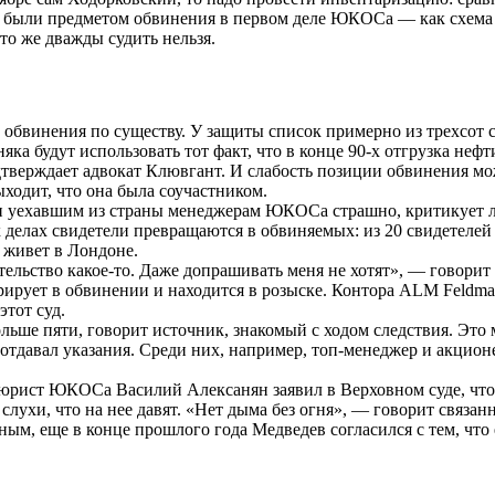
е были предметом обвинения в первом деле ЮКОСа — как схема 
то же дважды судить нельзя.
 обвинения по существу. У защиты список примерно из трехсот 
яка будут использовать тот факт, что в конце 90-х отгрузка неф
верждает адвокат Клювгант. И слабость позиции обвинения може
ходит, что она была соучастником.
де и уехавшим из страны менеджерам ЮКОСа страшно, критику
тих делах свидетели превращаются в обвиняемых: из 20 свидетел
 живет в Лондоне.
ательство какое-то. Даже допрашивать меня не хотят», — говор
рует в обвинении и находится в розыске. Контора ALM Feldman
тот суд.
ольше пяти, говорит источник, знакомый с ходом следствия. Э
но отдавал указания. Среди них, например, топ-менеджер и акци
рист ЮКОСа Василий Алексанян заявил в Верховном суде, что с
слухи, что на нее давят. «Нет дыма без огня», — говорит связан
ным, еще в конце прошлого года Медведев согласился с тем, что 