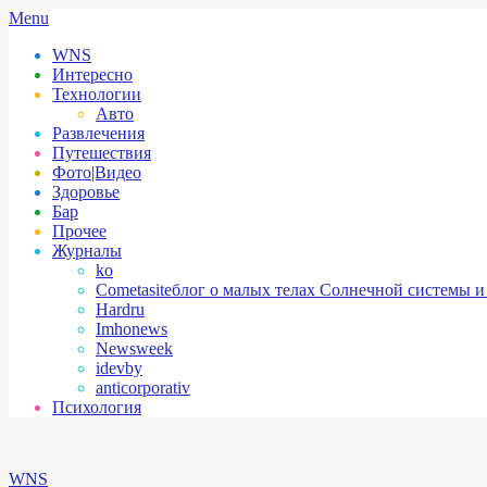
Skip
Secondary
Menu
to
Navigation
WNS
content
Menu
Интересно
Технологии
Авто
Развлечения
Путешествия
Фото|Видео
Здоровье
Бар
Прочее
Журналы
ko
Cometasite
блог о малых телах Солнечной системы и
Hardru
Imhonews
Newsweek
idevby
anticorporativ
Психология
WNS