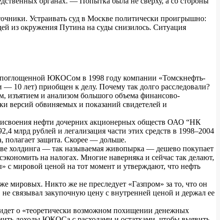
едственных органах. — Попытка была не сверху, а со стороны
сточники. Устраивать суд в Москве политически проигрышно:
дей из окружения Путина на суды снизилось. Ситуация
ий поглощенной ЮКОСом в 1998 году компании «Томскнефть-
 — 10 лет) приобщен к делу. Почему так долго расследовали?
ем, изъятием и анализом большого объема финансово-
рки версий обвиняемых и показаний свидетелей и
присвоения нефти дочерних акционерных обществ ОАО “НК
 млрд рублей и легализация части этих средств в 1998–2004
а, полагает защита. Скорее — дольше.
аве холдинга — так называемая живопырка — дешево покупает
сэкономить на налогах. Многие наверняка и сейчас так делают,
» с мировой ценой на тот момент и утверждают, что нефть
е мировых. Никто же не преследует «Газпром» за то, что он
ОС не связывал закупочную цену с внутренней ценой и держал ее
ь идет о «теоретически возможном похищении денежных
внить доходы ЮКОСа с расходами и остатками, чтобы выявить