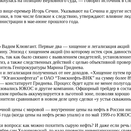
олкнулась на позицию Верховного суда, — говорит источник в сл
это вице-премьер Игорь Сечин. Указывают на Сечина и другие и
ики, в том числе близкие к следствию, утверждают: влияние лю
инистрации в мае-июне прошлого года.
ого Вадим Клювгант. Первые два — хищение и легализация акц
ну. Эпизод с хищением акций (по которому истек срок давности
ь, так как было связано с выявлением свидетелей, установлени
из, а также следственных действий с целью объективной прове
витель Генпрокуратуры Марина Гриднева.
ти и легализация полученных от нее доходов. «Хищение путем 
Юганскнефтегаз” и ОАО “Томскнефть-ВНК” на сумму более 892,4
 — констатирует Гриднева. Процесс будет идти не менее полугод
ользовались ЮКОС и другие компании. Офшорный трейдер в сост
азом прибыль аккумулируется в льготной зоне, позволяя хорошо 
ители сравнивают в новом деле цену сделки «у устья скважины
чной цены с мировой — внутренние цены на нефть в России ниж
98 года (когда цены на нефть резко упали) и по май 1999-го ЮК
и вопроса: как можно похитить сырую нефть? И даже если реч
ябре сам Ходорковский, то надо провести инвентаризацию: сра