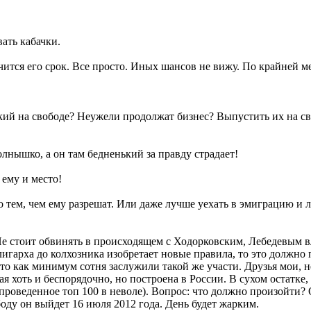
ать кабачки.
чится его срок. Все просто. Иных шансов не вижу. По крайней 
ский на свободе? Неужели продолжат бизнес? Выпустить их на с
олнышко, а он там бедненький за правду страдает!
 ему и место!
о тем, чем ему разрешат. Или даже лучше уехать в эмиграцию и 
 Не стоит обвинять в происходящем с Ходорковским, Лебедевым 
лигарха до колхозника изобретает новые правила, то это должно
 что как минимум сотня заслужили такой же участи. Друзья мои,
я хоть и беспорядочно, но построена в России. В сухом остатке
 проведенное топ 100 в неволе). Вопрос: что должно произойти?
оду он выйдет 16 июля 2012 года. День будет жарким.