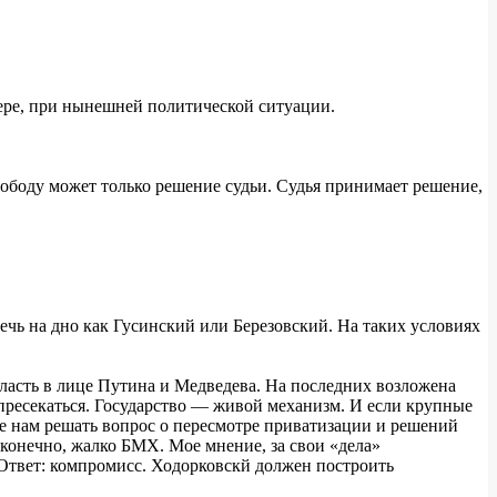
мере, при нынешней политической ситуации.
вободу может только решение судьи. Судья принимает решение,
лечь на дно как Гусинский или Березовский. На таких условиях
власть в лице Путина и Медведева. На последних возложена
 пресекаться. Государство — живой механизм. И если крупные
 не нам решать вопрос о пересмотре приватизации и решений
, конечно, жалко БМХ. Мое мнение, за свои «дела»
 Ответ: компромисс. Ходорковскй должен построить