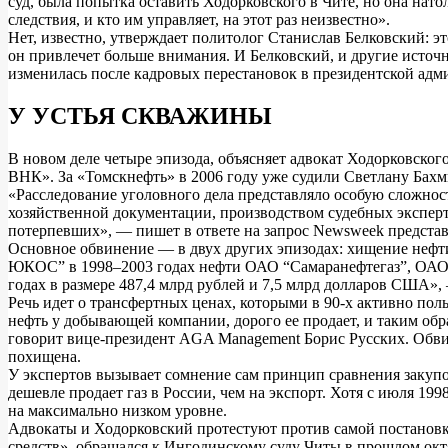
суд, была попытка оставить Ходорковского в Чите, но она нат
следствия, и кто им управляет, на этот раз неизвестно».
Нет, известно, утверждает политолог Станислав Белковский: 
он привлечет больше внимания. И Белковский, и другие источн
изменилась после кадровых перестановок в президентской адм
У УСТЬЯ СКВАЖИНЫ
В новом деле четыре эпизода, объясняет адвокат Ходорковск
ВНК». За «Томскнефть» в 2006 году уже судили Светлану Бахми
«Расследование уголовного дела представляло особую сложност
хозяйственной документации, производством судебных эксперт
потерпевших», — пишет в ответе на запрос Newsweek предста
Основное обвинение — в двух других эпизодах: хищение неф
ЮКОС” в 1998–2003 годах нефти ОАО “Самаранефтегаз”, ОАО “
годах в размере 487,4 млрд рублей и 7,5 млрд долларов США»,
Речь идет о трансфертных ценах, которыми в 90-х активно п
нефть у добывающей компании, дорого ее продает, и таким обр
говорит вице-президент AGA Management Борис Русских. Обвин
похищена.
У экспертов вызывает сомнение сам принцип сравнения закупо
дешевле продает газ в России, чем на экспорт. Хотя с июля 19
на максимально низком уровне.
Адвокаты и Ходорковский протестуют против самой постановк
средств», обращался к Ингодинскому суду Читы в прошлом окт