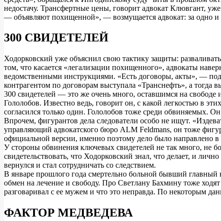
недостачу. Трансфертные цены, говорит адвокат Клювгант, уж
— объявляют похищенной», — возмущается адвокат: за одно и 
300 СВИДЕТЕЛЕЙ
Ходорковский уже объяснил свою тактику защиты: разваливать
том, что касается «легализации похищенного», адвокаты наверн
ведомственными инструкциями. «Есть договоры, акты», — подт
контрагентом по договорам выступала «Транснефть», а тогда вы
300 свидетелей — это же очень много, оставшимся на свобо
Гололобов. Известно ведь, говорит он, с какой легкостью в э
согласился только один. Гололобов тоже среди обвиняемых. Он
Впрочем, фигурантов дела следователи особо не ищут. «Издев
управляющий адвокатского бюро ALM Feldmans, он тоже фигури
официальной версии, именно поэтому дело было направлено в э
У стороны обвинения ключевых свидетелей не так много, не б
свидетельствовать, что Ходорковский знал, что делает, и лич
вернулся и стал сотрудничать со следствием.
В январе прошлого года смертельно больной бывший главный ю
обмен на лечение и свободу. Про Светлану Бахмину тоже ходят 
разговаривал с ее мужем и что это неправда. По некоторым дан
ФАКТОР МЕДВЕДЕВА