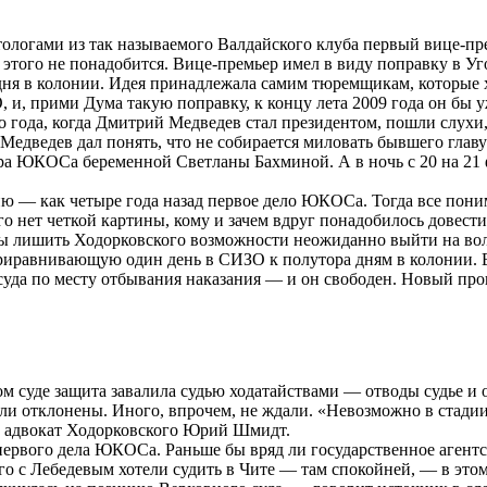
итологами из так называемого Валдайского клуба первый вице-
этого не понадобится. Вице-премьер имел в виду поправку в Уго
 дня в колонии. Идея принадлежала самим тюремщикам, которые 
 и, прими Дума такую поправку, к концу лета 2009 года он бы 
о года, когда Дмитрий Медведев стал президентом, пошли слухи,
Медведев дал понять, что не собирается миловать бывшего глав
ра ЮКОСа беременной Светланы Бахминой. А в ночь с 20 на 21
орию — как четыре года назад первое дело ЮКОСа. Тогда все по
кого нет четкой картины, кому и зачем вдруг понадобилось довес
обы лишить Ходорковского возможности неожиданно выйти на вол
приравнивающую один день в СИЗО к полутора дням в колонии. 
 суда по месту отбывания наказания — и он свободен. Новый про
м суде защита завалила судью ходатайствами — отводы судье и 
были отклонены. Иного, впрочем, не ждали. «Невозможно в стад
т адвокат Ходорковского Юрий Шмидт.
 первого дела ЮКОСа. Раньше бы вряд ли государственное агент
го с Лебедевым хотели судить в Чите — там спокойней, — в этом