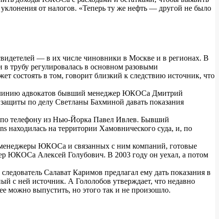
уклонения от налогов. «Теперь ту же нефть — другой не было
свидетелей — в их числе чиновники в Москве и в регионах. В
ти в трубу регулировалась в основном разовыми
т состоять в том, говорит близкий к следствию источник, что
ет линию адвокатов бывший менеджер ЮКОСа Дмитрий
ей защиты по делу Светланы Бахминой давать показания
ит по телефону из Нью-Йорка Павел Ивлев. Бывший
s находилась на территории Хамовнического суда, и, по
то менеджеры ЮКОСа и связанных с ним компаний, готовые
онер ЮКОСа Алексей Голубович. В 2003 году он уехал, а потом
ледователь Салават Каримов предлагал ему дать показания в
ный с ней источник. А Гололобов утверждает, что недавно
ее можно выпустить, но этого так и не произошло.