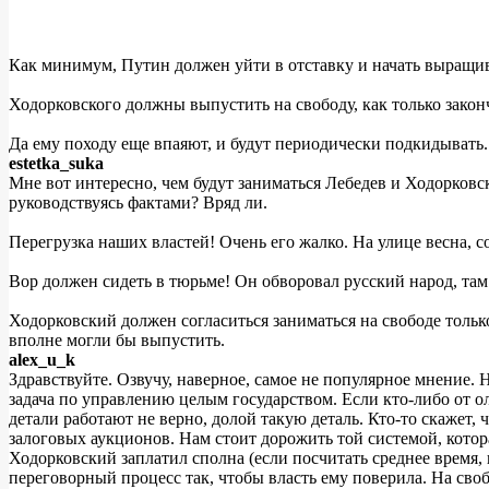
Как минимум, Путин должен уйти в отставку и начать выращив
Ходорковского должны выпустить на свободу, как только закон
Да ему походу еще впаяют, и будут периодически подкидывать.
estetka_suka
Мне вот интересно, чем будут заниматься Лебедев и Ходорков
руководствуясь фактами? Вряд ли.
Перегрузка наших властей! Очень его жалко. На улице весна, с
Вор должен сидеть в тюрьме! Он обворовал русский народ, там
Ходорковский должен согласиться заниматься на свободе тольк
вполне могли бы выпустить.
alex_u_k
Здравствуйте. Озвучу, наверное, самое не популярное мнение.
задача по управлению целым государством. Если кто-либо от о
детали работают не верно, долой такую деталь. Кто-то скажет,
залоговых аукционов. Нам стоит дорожить той системой, котора
Ходорковский заплатил сполна (если посчитать среднее время,
переговорный процесс так, чтобы власть ему поверила. На своб