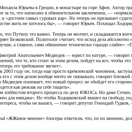
ихаила Юрьева в Греции, в монастыре на горе Афон. Автор тра
не за то, что написано в обвинительном заключении, — «нормаль
и «достоин самых суровых кар». Но теперь он призывает судить
дарстве жить не хотелось бы», — говорит Юрьев. Похищал Ходорко
 что Путину это важно. Теперь он молчит, и складывается впеча
ряет Белковский. Политолог считает, что исход дела абсолютно 
учше, а главное, само обвинение технически гораздо слабее». «
«Дмитрий Анатольевич Медведев — юрист по натуре, — говорит
нений, что те, кто стоит за этим делом, пойдут на все, чтобы э
еперь это требование звучит».
 2003 году он, тогда еще просто кремлевский чиновник, заступ
ы его с этим делом вообще ничто не связывало, говорит близкий
 Медведев понимает, что новый процесс не обойдет его стороно
дется как рюкзак на себе тащить».
м лоббистом второго процесса по делу ЮКОСа. Но даже Сечин, 
 нужно для имиджа». Но чтобы Ходорковский вышел на свободу, 
интереса, чтобы он вышел, — говорит депутат Геннадий Гудков, 
urnal «ЖЖивое мнение»
блогеры
ответили, что, по их мнению, до