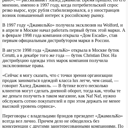
мнению, именно в 1997 году, когда потребительский спрос
резко вырос, курс рубля стабилизировался, а у иностранцев
возник повышенный интерес к российскому рынку.
В 1997 году «ДжамильКо» получила эксклюзив на Wolford, и
в апреле в Москве начал работать первый бутик этой марки. А
в феврале 1998 года компания открыла «Дом Escada», став
первым официальным дистрибутором марки в России.
В августе 1998 года «ДжамильКо» открыла в Москве бутик
Cerutti, а в декабре того же года — бутик Christian Dior. На
дистрибуцию одежды этих марок компания получила
эксклюзивные права.
«Сейчас я могу сказать, что с точки зрения организации
продаж заниматься одеждой класса lux легче, чем casual, —
говорит Халед Джамиль. — В бутике всего несколько
клиентов могут сделать дневной оборот, тогда как, чтобы те
же деньги получить в таком магазине, как Naf Naf, нужно
обслужить сотню покупателей и при этом держать не менее
высокий уровень сервиса».
Переговоры с владельцами брэндов президент «ДжамильКо»
всегда вел лично. Причем дело не обходилось без
конкуренции с другими заинтересованными компаниями. По