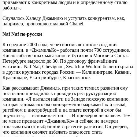
привыкают к конкретным людям и к определенному стилю
работы».
Случалось Халеду Джамилю и уступать конкурентам, как,
например, произошло с маркой Chanel.
Naf Naf по-русски
К середине 2000 года, через восемь лет после создания
компании, в «ДжамильКо» работали почти 700 сотрудников.
Число собственных магазинов и бутиков в Москве и Санкт-
Петербурге выросло до 30. По договору франчайзинга
магазины Naf Naf, Chevignon, Swatch и Wolford были открыты
в других крупных городах России — Калининграде, Казани,
Краснодаре, Екатеринбурге, Красноярске.
Как рассказывает Джамиль, при таких темпах развития ему
постоянно приходилось проводить реструктуризацию
компании. «Я пытался найти на Западе похожую компанию,
которая занималась бы одновременно марками lux и casual,
ритейлом и дистрибуцией и на опыте которой я смог бы
поучиться, — вспоминает он. — И примеров не нашел». Тем
не менее президент «ДжамильКо» и сейчас не намерен
отказываться от выбранной стратегии развития. Он уверен,
что компания сможет избежать опасности стать