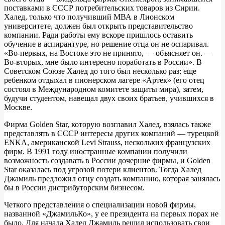
поставками в СССР потребительских товаров из Сирии.
Халед, только что получивший МВА в Лионском
университете, должен был открыть представительство
компании. Ради работы ему вскоре пришлось оставить
обучение в аспирантуре, но решение отца он не оспаривал.
«Во-первых, на Востоке это не принято, — объясняет он. —
Во-вторых, мне было интересно поработать в России». В
Советском Союзе Халед до того был несколько раз: еще
ребенком отдыхал в пионерском лагере «Артек» (его отец
состоял в Международном комитете защиты мира), затем,
будучи студентом, навещал двух своих братьев, учившихся в
Москве.
Фирма Golden Star, которую возглавил Халед, взялась также
представлять в СССР интересы других компаний — турецкой
ENKA, американской Levi Strauss, нескольких французских
фирм. В 1991 году иностранные компании получили
возможность создавать в России дочерние фирмы, и Golden
Star оказалась под угрозой потери клиентов. Тогда Халед
Джамиль предложил отцу создать компанию, которая занялась
бы в России дистрибуторским бизнесом.
Четкого представления о специализации новой фирмы,
названной «ДжамильКо», у ее президента на первых порах не
было. Для начала Халед Джамиль решил использовать свои