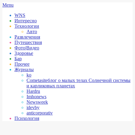
Skip
Secondary
Menu
to
Navigation
WNS
content
Menu
Интересно
Технологии
Авто
Развлечения
Путешествия
Фото|Видео
Здоровье
Бар
Прочее
Журналы
ko
Cometasite
блог о малых телах Солнечной системы
и карликовых планетах
Hardru
Imhonews
Newsweek
idevby
anticorporativ
Психология