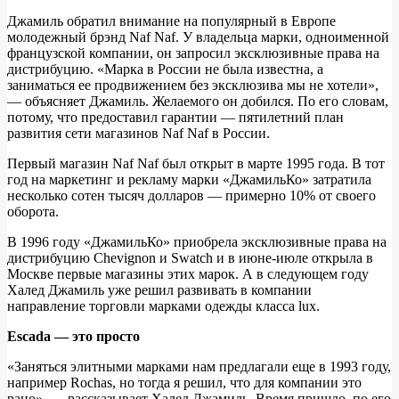
Джамиль обратил внимание на популярный в Европе
молодежный брэнд Naf Naf. У владельца марки, одноименной
французской компании, он запросил эксклюзивные права на
дистрибуцию. «Марка в России не была известна, а
заниматься ее продвижением без эксклюзива мы не хотели»,
— объясняет Джамиль. Желаемого он добился. По его словам,
потому, что предоставил гарантии — пятилетний план
развития сети магазинов Naf Naf в России.
Первый магазин Naf Naf был открыт в марте 1995 года. В тот
год на маркетинг и рекламу марки «ДжамильКо» затратила
несколько сотен тысяч долларов — примерно 10% от своего
оборота.
В 1996 году «ДжамильКо» приобрела эксклюзивные права на
дистрибуцию Chevignon и Swatch и в июне-июле открыла в
Москве первые магазины этих марок. А в следующем году
Халед Джамиль уже решил развивать в компании
направление торговли марками одежды класса lux.
Escada — это просто
«Заняться элитными марками нам предлагали еще в 1993 году,
например Rochas, но тогда я решил, что для компании это
рано», — рассказывает Халед Джамиль. Время пришло, по его