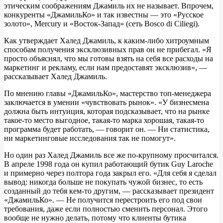
этическим соображениям Джамиль их не называет. Впрочем,
конкуренты «ДжамильКо» и так известны — это «Русское
золото», Mercury и «Восток-Запад» (сеть Bosco di Ciliegi).
Как утверждает Халед Джамиль, к каким-либо хитроумным
способам получения эксклюзивных прав он не прибегал. «Я
просто объяснял, что мы готовы взять на себя все расходы на
маркетинг и рекламу, если нам предоставят эксклюзив», —
рассказывает Халед Джамиль.
По мнению главы «ДжамильКо», мастерство топ-менеджера
заключается в умении «чувствовать рынок». «У бизнесмена
должна быть интуиция, которая подсказывает, что на рынке
такое-то место выгодное, такая-то марка хорошая, такая-то
программа будет работать, — говорит он. — Ни статистика,
ни маркетинговые исследования так не помогут».
Но один раз Халед Джамиль все же по-крупному просчитался.
В апреле 1998 года он купил работающий бутик Guy Laroche
и примерно через полтора года закрыл его. «Для себя я сделал
вывод: никогда больше не покупать чужой бизнес, то есть
созданный до тебя кем-то другим, — рассказывает президент
«ДжамильКо». — Не получится перестроить его под свои
требования, даже если полностью сменить персонал. Этого
вообще не нужно делать, потому что клиенты бутика