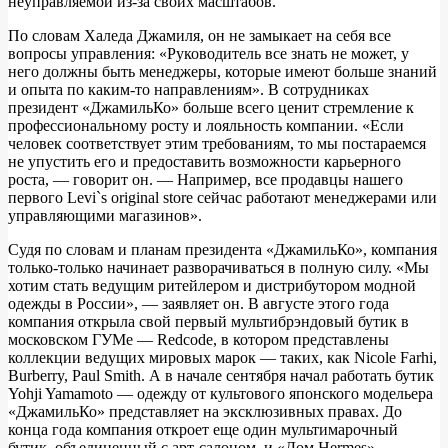
неуправляемой из-за своих масштабов.
По словам Халеда Джамиля, он не замыкает на себя все
вопросы управления: «Руководитель все знать не может, у
него должны быть менеджеры, которые имеют больше знаний
и опыта по каким-то направлениям». В сотрудниках
президент «ДжамильКо» больше всего ценит стремление к
профессиональному росту и лояльность компании. «Если
человек соответствует этим требованиям, то мы постараемся
не упустить его и предоставить возможности карьерного
роста, — говорит он. — Например, все продавцы нашего
первого Levi`s original store сейчас работают менеджерами или
управляющими магазинов».
Судя по словам и планам президента «ДжамильКо», компания
только-только начинает разворачиваться в полную силу. «Мы
хотим стать ведущим ритейлером и дистрибутором модной
одежды в России», — заявляет он. В августе этого года
компания открыла свой первый мультибрэндовый бутик в
московском ГУМе — Redcode, в котором представлены
коллекции ведущих мировых марок — таких, как Nicole Farhi,
Burberry, Paul Smith. А в начале сентября начал работать бутик
Yohji Yamamoto — одежду от культового японского модельера
«ДжамильКо» представляет на эксклюзивных правах. До
конца года компания откроет еще один мультимарочный
бутик, объединенный с арт-салоном, и «Дом Hermes».