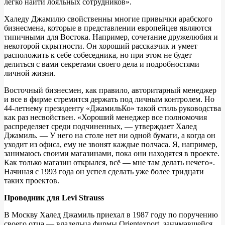
легко найти лояльных сотрудников».
Халеду Джамилю свойственны многие привычки арабского
бизнесмена, которые в представлении европейцев являются
типичными для Востока. Например, сочетание дружелюбия и
некоторой скрытности. Он хороший рассказчик и умеет
расположить к себе собеседника, но при этом не будет
делиться с вами секретами своего дела и подробностями
личной жизни.
Восточный бизнесмен, как правило, авторитарный менеджер
и все в фирме стремится держать под личным контролем. Но
44-летнему президенту «ДжамильКо» такой стиль руководства
как раз несвойствен. «Хороший менеджер все полномочия
распределяет среди подчиненных, — утверждает Халед
Джамиль. — У него на столе нет ни одной бумаги, а когда он
уходит из офиса, ему не звонят каждые полчаса. Я, например,
занимаюсь своими магазинами, пока они находятся в проекте.
Как только магазин открылся, всё — мне там делать нечего».
Начиная с 1993 года он успел сделать уже более тридцати
таких проектов.
Проводник для Levi Strauss
В Москву Халед Джамиль приехал в 1987 году по поручению
своего отца — владельца фирмы Orientexport, занимавшейся