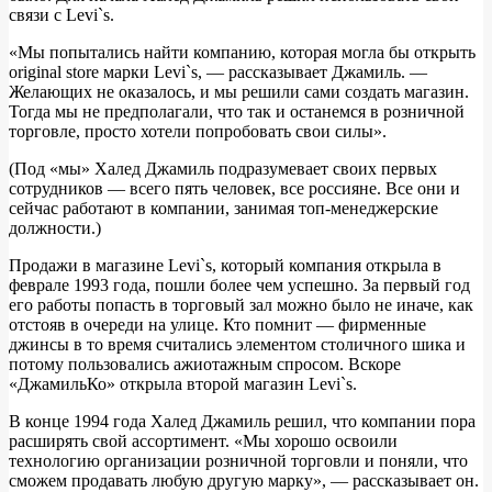
связи с Levi`s.
«Мы попытались найти компанию, которая могла бы открыть
original store марки Levi`s, — рассказывает Джамиль. —
Желающих не оказалось, и мы решили сами создать магазин.
Тогда мы не предполагали, что так и останемся в розничной
торговле, просто хотели попробовать свои силы».
(Под «мы» Халед Джамиль подразумевает своих первых
сотрудников — всего пять человек, все россияне. Все они и
сейчас работают в компании, занимая топ-менеджерские
должности.)
Продажи в магазине Levi`s, который компания открыла в
феврале 1993 года, пошли более чем успешно. За первый год
его работы попасть в торговый зал можно было не иначе, как
отстояв в очереди на улице. Кто помнит — фирменные
джинсы в то время считались элементом столичного шика и
потому пользовались ажиотажным спросом. Вскоре
«ДжамильКо» открыла второй магазин Levi`s.
В конце 1994 года Халед Джамиль решил, что компании пора
расширять свой ассортимент. «Мы хорошо освоили
технологию организации розничной торговли и поняли, что
сможем продавать любую другую марку», — рассказывает он.