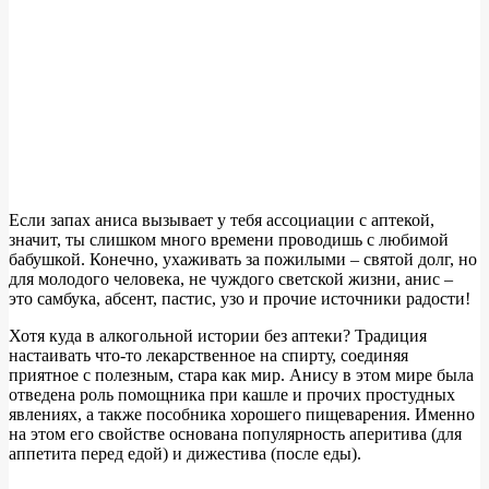
Если запах аниса вызывает у тебя ассоциации с аптекой,
значит, ты слишком много времени проводишь с любимой
бабушкой. Конечно, ухаживать за пожилыми – святой долг, но
для молодого человека, не чуждого светской жизни, анис –
это самбука, абсент, пастис, узо и прочие источники радости!
Хотя куда в алкогольной истории без аптеки? Традиция
настаивать что-то лекарственное на спирту, соединяя
приятное с полезным, стара как мир. Анису в этом мире была
отведена роль помощника при кашле и прочих простудных
явлениях, а также пособника хорошего пищеварения. Именно
на этом его свойстве основана популярность аперитива (для
аппетита перед едой) и дижестива (после еды).