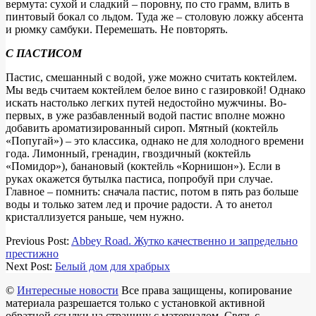
вермута: сухой и сладкий – поровну, по сто грамм, влить в
пинтовый бокал со льдом. Туда же – столовую ложку абсента
и рюмку самбуки. Перемешать. Не повторять.
С ПАСТИСОМ
Пастис, смешанный с водой, уже можно считать коктейлем.
Мы ведь считаем коктейлем белое вино с газировкой! Однако
искать настолько легких путей недостойно мужчины. Во-
первых, в уже разбавленный водой пастис вполне можно
добавить ароматизированный сироп. Мятный (коктейль
«Попугай») – это классика, однако не для холодного времени
года. Лимонный, гренадин, гвоздичный (коктейль
«Помидор»), банановый (коктейль «Корнишон»). Если в
руках окажется бутылка пастиса, попробуй при случае.
Главное – помнить: сначала пастис, потом в пять раз больше
воды и только затем лед и прочие радости. А то анетол
кристаллизуется раньше, чем нужно.
2017-
Previous Post:
Abbey Road. Жутко качественно и запредельно
04-
престижно
16
Next Post:
Белый дом для храбрых
©
Интересные новости
Все права защищены, копирование
материала разрешается только с установкой активной
обратной ссылки на страницу с материалом. Связь с