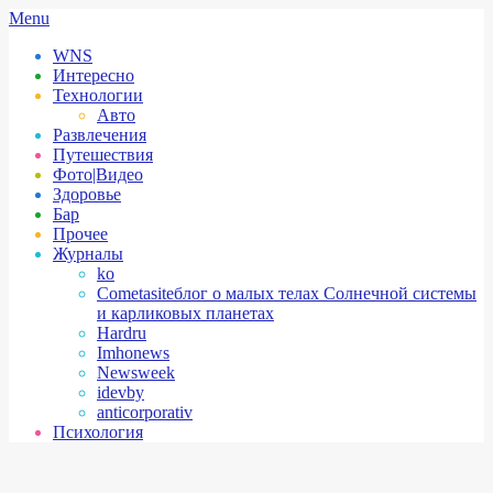
Skip
Secondary
Menu
to
Navigation
WNS
content
Menu
Интересно
Технологии
Авто
Развлечения
Путешествия
Фото|Видео
Здоровье
Бар
Прочее
Журналы
ko
Cometasite
блог о малых телах Солнечной системы
и карликовых планетах
Hardru
Imhonews
Newsweek
idevby
anticorporativ
Психология