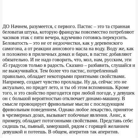
ДО Начнем, разумеется, с первого. Пастис – это та странная
беловатая штука, которую французы повсеместно потребляют
часиков этак с пяти вечера, вдумчиво готовясь перекусить.
Беловатость – это не от недоочистки, как у деревенского
самогона, а от реакции анисового масла на воду. Воду же, как
и положено в приличных домах и барах, в пастис добавляют
обязательно. И не надо говорить, что, мол, нам, русским, эти
45 градусов только в радость. Сказано – разбавить, слушайся и
не выжучивайся. Тем более что пастис, потребленный
правильно, обладает некоторыми приятными свойствами.
Например, создает чувство прохлады. Ну да, сейчас это не
актуально, но придет лето, и ты об этом вспомнишь. Кроме
того, и это свойство пригодится при любой погоде, у девушек
он с большой вероятностью отключает динамо-машину. В
смысле провоцирует фривольные мысли с последующим
фривольным поведением. Однако любое лекарство, принятое
в чрезмерных дозах, вызывает побочные явления. Анис, к
примеру, обладает потогонными свойствами. Представь себе:
сидишь ты, пьяный, замерзший, рядом с горящей желанием
девушкой и потеешь. В общем, аперитив так аперитив.