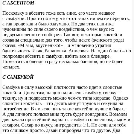
С АБСЕНТОМ
Поскольку в абсенте тоже есть анис, его часто мешают
с самбукой. Просто потому, что этот запах ничем не перебить,
а так вроде как и было задумано. Но два этих напитка
чудовищны по силе своего воздействия, о чем вкус их
недвусмысленно и сообщает. Так вот, некоторые коктейли
созданы специально для того, чтобы некто (женского рода)
сказал: «М-м-м, вкусненько!» – и мгновенно утратил
бдительность. Итак, банановка. Анисовая. На один банан – по
полрюмки абсента и самбуки, взбить все в блендере.
Поместить в блендер сразу несколько бананов, но не более
четырех.
С САМБУКОЙ
Самбука в силу высокой плотности часто идет в слоистые
коктейли. Допустим, на дно наливаешь самбуку, сверху –
текилу, ну и подкрасить можно чем-то типа кюрасао. Однако
слоистый коктейль – это десять минут трудов и секунда на
потребление. В смысле пить такие коктейли лучше в барах.
А для личного пользования пусть будет лонгдринк. Возьмем
для начала простейший вариант: самбука со швепсом, льдом и
сахаром. Сахар по вкусу, ингредиенты 1:1. Но если для тебя
это слишком просто, давай попробуем что-то другое. Два