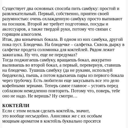
Существует два основных способа пить самбуку: простой и
развлекательный. Первый, собственно, приятен своей
разумностью: очень охлажденную самбуку просто выпивают
на посошок. Второй же требует подготовки, посуды и
аксессуаров, а также твердой руки, потому что связан с
горящим алкоголем.
Итак, два коньячных бокала. В одном из них самбука, другой
пока пуст. Блюдечко. На блюдечке – салфетка. Сквозь дырку в
салфетке продета соломинка для коктейлей. Рядом лежит
зажигалка. Ну что, еще не передумал?
Тогда поджигаешь самбуку, вращаешь бокал, аккуратно
выливаешь во второй бокал, а первый, перевернув, ставишь
на блюдечко. Тушишь самбуку (да не руками, используй
бирдекель), пьешь, а потом вдыхаешь пары из первого бокала
через трубочку. Есть любители еще закусывать все это дело
кофейными зернами. Теперь самое главное – устоять перед
соблазном немедленно повторить. Потому что, поверь, тебе
оно не надо. Не веришь? Ну смотри…
КОКТЕЙЛИ
Если с этим нельзя сделать коктейль, значит,
это вообще несъедобно. Анисовки же с их особым
мощным ароматом в коктейль буквально просятся