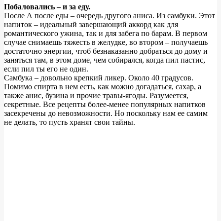
Побаловались – и за еду.
После А после еды – очередь другого аниса. Из самбуки. Этот
напиток – идеальный завершающий аккорд как для
романтического ужина, так и для забега по барам. В первом
случае снимаешь тяжесть в желудке, во втором – получаешь
достаточно энергии, чтоб безнаказанно добраться до дому и
заняться там, в этом доме, чем собирался, когда пил пастис,
если пил ты его не один.
Самбука – довольно крепкий ликер. Около 40 градусов.
Помимо спирта в нем есть, как можно догадаться, сахар, а
также анис, бузина и прочие травы-ягоды. Разумеется,
секретные. Все рецепты более-менее популярных напитков
засекречены до невозможности. Но поскольку нам ее самим
не делать, то пусть хранят свои тайны.