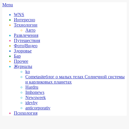
Skip
Secondary
Menu
to
Navigation
WNS
content
Menu
Интересно
Технологии
Авто
Развлечения
Путешествия
Фото|Видео
Здоровье
Бар
Прочее
Журналы
ko
Cometasite
блог о малых телах Солнечной системы
и карликовых планетах
Hardru
Imhonews
Newsweek
idevby
anticorporativ
Психология