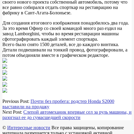
своего нового проекта собственный автомобиль, потому что
все равно собирался отдать спорткар на реставрацию на
фабрику в Сант-Агата-Болоньезе.
Для создания итогового изображения понадобилось два года.
За это время Офнер со своей командой много раз ездил на
завод Lamborghini, чтобы во время реставрации машины
сфотографировать каждый элемент спорткара.
Всего было снято 1500 деталей, все до каждого винтика.
Детали подвешивали на тонкий провод, фотографировали, а
потом объединяли вместе в графическом редакторе.
2019-
Previous Post:
Почти без пробега: родстер Honda S2000
02-
выставили на продажу
25
Next Post:
Слепой автомеханик впервые сел за руль машины, и
разогнал ее до сумасшедшей скорости
©
Интересные новости
Все права защищены, копирование
материала разрешается только с установкой активной