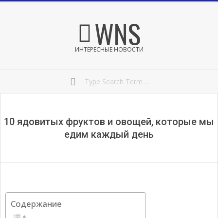
Skip
Secondary
WNS
to
Navigation
content
Menu
ИНТЕРЕСНЫЕ НОВОСТИ
Search
10 ядовитых фруктов и овощей, которые мы
едим каждый день
Содержание